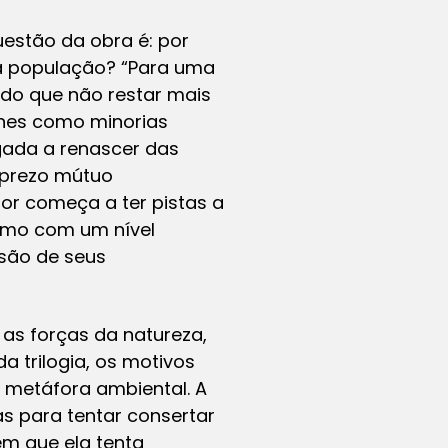
uestão da obra é: por
a população? “Para uma
do que não restar mais
enes como minorias
igada a renascer das
sprezo mútuo
tor começa a ter pistas a
esmo com um nível
são de seus
 as forças da natureza,
 trilogia, os motivos
a metáfora ambiental. A
s para tentar consertar
em que ela tenta