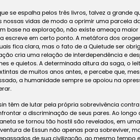
ue se espalha pelos três livros, talvez a grande q
 nossas vidas de modo a oprimir uma parcela d
m base na exploração, não existe ameaça maior 
ela escreve em certo ponto. A metáfora dos orog
xuais fica clara, mas o fato de a Quietude ser obr
tação cria uma relação de interdependência e de
nes e quietos. A determinada altura da saga, o lei
 extintas de muitos anos antes, e percebe que, m
assado, a humanidade sempre se apoiou na opres
rar.
n têm de lutar pela própria sobrevivência contra
ontar a discriminação de seus pares. Ao longo da
laneta se tornou tão hostil são revelados, em um
aventura de Essun não apenas para sobreviver, ma
ntepassados de sua civilização, ao mesmo tempo 