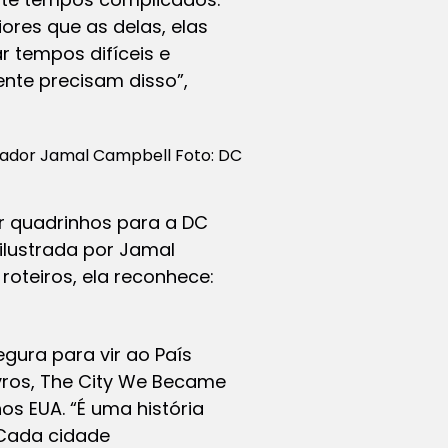
res que as delas, elas
 tempos difíceis e
ente precisam disso”,
trador Jamal Campbell Foto: DC
r quadrinhos para a DC
 ilustrada por Jamal
roteiros, ela reconhece:
gura para vir ao País
livros, The City We Became
s EUA. “É uma história
 Cada cidade