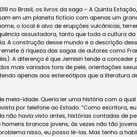
019 no Brasil, os livros da saga – A Quinta Estaçã
ssam em um planeta fictício com apenas um gran
nome, o local é alvo de erupções vulcânicas, terr
uência assustadora, tanto que toda a cultura da
ia. A construção desse mundo e a descrição des
emete à riqueza das sagas de autores como Frank
néis). A diferença é que Jemisin tende a concede
dos mais variados tons de pele, orientações sexua
atendo apenas aos estereótipos que a literatura de
 meia-idade. Queria ler uma história com a qual 
vista por telefone ao Estado. “Como escritora, eu
 não havia visto antes, histórias contadas de per
homens brancos jovens, às vezes não tão jovens
 problema nisso, eu posso lê-las. Mas tenho a habi