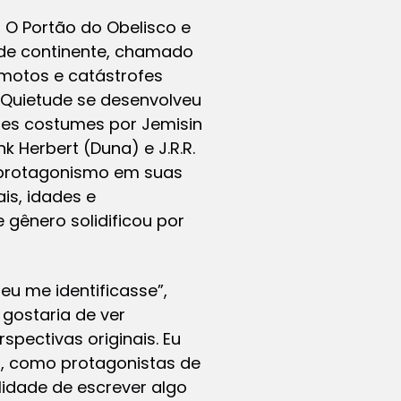
o, O Portão do Obelisco e
de continente, chamado
emotos e catástrofes
 Quietude se desenvolveu
ses costumes por Jemisin
 Herbert (Duna) e J.R.R.
r protagonismo em suas
is, idades e
 gênero solidificou por
eu me identificasse”,
 gostaria de ver
spectivas originais. Eu
, como protagonistas de
lidade de escrever algo