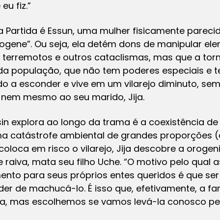
eu fiz.”
a Partida é Essun, uma mulher fisicamente parec
rogene”. Ou seja, ela detém dons de manipular el
er terremotos e outros cataclismas, mas que a tor
a da população, que não tem poderes especiais e 
 a esconder e vive em um vilarejo diminuto, sem
nem mesmo ao seu marido, Jija.
 explora ao longo da trama é a coexistência de a
uma catástrofe ambiental de grandes proporções
loca em risco o vilarejo, Jija descobre a orogeni
raiva, mata seu filho Uche. “O motivo pelo qual
mento para seus próprios entes queridos é que se
r de machucá-lo. É isso que, efetivamente, a fam
a, mas escolhemos se vamos levá-la conosco pel