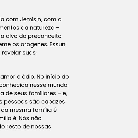
ida com Jemisin, com a
ementos da natureza –
na alvo do preconceito
teme os orogenes. Essun
 revelar suas
mor e ódio. No início do
 (conhecida nesse mundo
a de seus familiares – e,
 as pessoas são capazes
r da mesma família é
ília é. Nós não
o resto de nossas