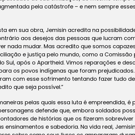
fragmentada pela catástrofe – e nem sempre esses
sta em sua obra, Jemisin acredita na possibilid
 contrário aos desejos das pessoas que lucram c
 ver nada mudar. Mas acredito que somos capazes
ciliação e justiça pelo mundo, como a Comissão 
do Sul, após o Apartheid. Vimos reparações e des
para os povos indígenas que foram prejudicado
aram com esse sofrimento tentando fazer tudo de
dito que seja possível.”
aneiras pelas quais essa luta é empreendida, é po
personagens defende que, embora soldados possa
ntadores de histórias que os fizeram sobreviver
s ensinamentos e sabedoria. Na vida real, Jemisi
tores sobre como seus livros os ampararam dura