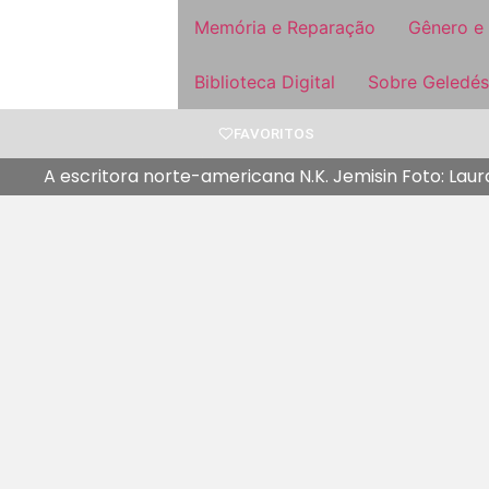
Memória e Reparação
Gênero e
Biblioteca Digital
Sobre Geledés
FAVORITOS
A escritora norte-americana N.K. Jemisin Foto: Laur