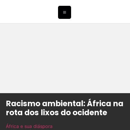
Racismo ambiental: África na
rota dos lixos do ocidente
África e sua diáspora