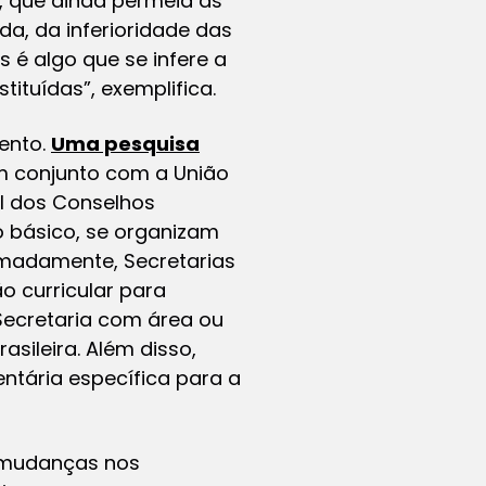
, que ainda permeia as
da, da inferioridade das
 é algo que se infere a
ituídas”, exemplifica.
ento.
Uma pesquisa
 conjunto com a União
al dos Conselhos
o básico, se organizam
ximadamente, Secretarias
 curricular para
Secretaria com área ou
asileira. Além disso,
tária específica para a
u mudanças nos