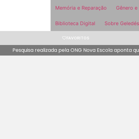
Memória e Reparação
Gênero e
Biblioteca Digital
Sobre Geledés
FAVORITOS
Pesquisa realizada pela ONG Nova Escola aponta que