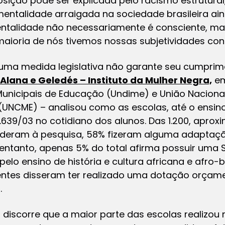
ição pode ser explicada pelo racismo estrutural
 mentalidade arraigada na sociedade brasileira ain
ntalidade não necessariamente é consciente, mas
ioria de nós tivemos nossas subjetividades const
e uma medida legislativa não garante seu cumprim
 Alana e Geledés – Instituto da Mulher Negra,
em
 Municipais de Educação (Undime) e União Nacion
(UNCME) – analisou como as escolas, até o ensin
0.639/03 no cotidiano dos alunos. Das 1.200, apro
deram à pesquisa, 58% fizeram alguma adaptação
ntanto, apenas 5% do total afirma possuir uma 
pelo ensino de história e cultura africana e afro-br
tes disseram ter realizado uma dotação orçamen
.
 discorre que a maior parte das escolas realizo