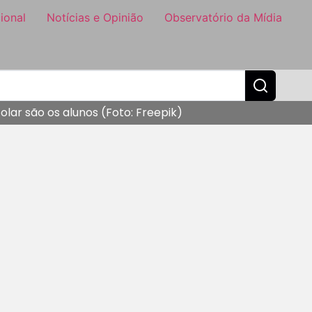
ional
Notícias e Opinião
Observatório da Mídia
lar são os alunos (Foto: Freepik)