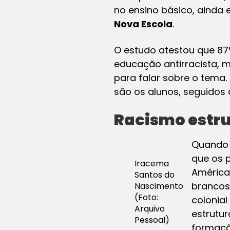
no ensino básico, ainda
Nova Escola
.
O estudo atestou que 8
educação antirracista,
para falar sobre o tema.
são os alunos, seguidos 
Racismo estr
Quando 
que os 
Iracema
América 
Santos do
brancos
Nascimento
(Foto:
colonial
Arquivo
estrutur
Pessoal)
formaçã