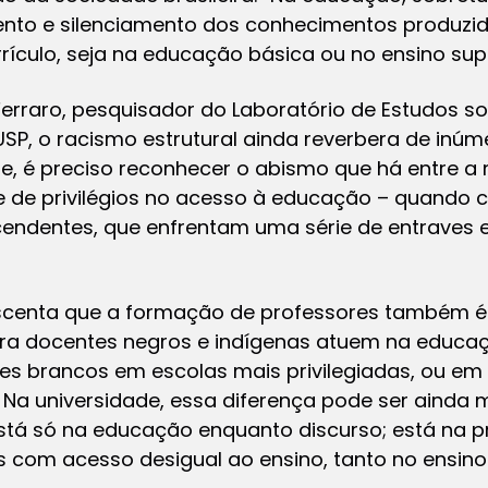
to e silenciamento dos conhecimentos produzido
ículo, seja na educação básica ou no ensino super
rraro, pesquisador do Laboratório de Estudos sob
SP, o racismo estrutural ainda reverbera de inú
e, é preciso reconhecer o abismo que há entre a
 de privilégios no acesso à educação – quando
endentes, que enfrentam uma série de entraves e
escenta que a formação de professores também 
ora docentes negros e indígenas atuem na educaç
es brancos em escolas mais privilegiadas, ou e
Na universidade, essa diferença pode ser ainda m
stá só na educação enquanto discurso; está na p
s com acesso desigual ao ensino, tanto no ensin