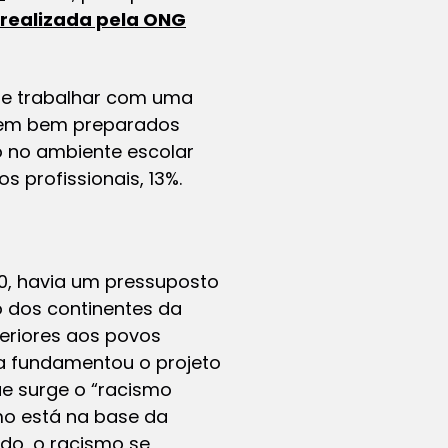
 realizada pela ONG
te trabalhar com uma
ntem bem preparados
mo no ambiente escolar
s profissionais, 13%.
0, havia um pressuposto
 dos continentes da
feriores aos povos
a fundamentou o projeto
ue surge o “racismo
smo está na base da
do, o racismo se