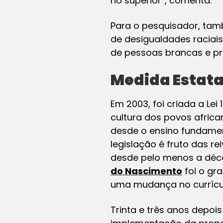
no superior”, comenta.
Para o pesquisador, tamb
de desigualdades raciai
de pessoas brancas e p
Medida Estata
Em 2003, foi criada a Lei 
cultura dos povos african
desde o ensino fundamen
legislação é fruto das r
desde pelo menos a década
do Nascimento
foi o gr
uma mudança no currícul
Trinta e três anos depois