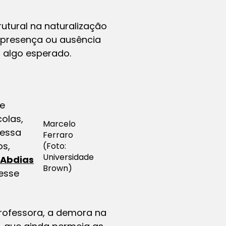
utural na naturalização
a presença ou ausência
 algo esperado.
 e
colas,
Marcelo
 essa
Ferraro
os,
(Foto:
Universidade
Abdias
Brown)
esse
a professora, a demora na