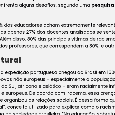
 enfrenta alguns desafios, segundo uma
pesquisa
7% dos educadores acham extremamente relevan
 mas apenas 27% dos docentes analisados se se
 Além disso, 80% das principais vítimas de racis
dos professores, que correspondem a 30%, e outro
utural
a expedição portuguesa chegou ao Brasil em 150
povos não europeus – especialmente a população
do Sul, africano e asiático – eram racialmente in
 e europeus. De acordo com Iracema, essa crenç
 e organizou as relações sociais. É dessa forma q
al”, conceito utilizado para explicar como o raci
o da sociedade brasileira. “Na educação, sobretu