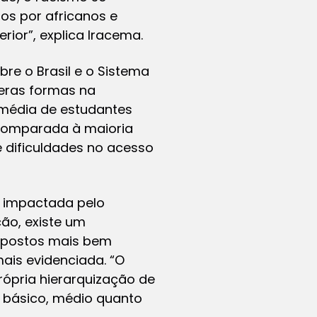
s por africanos e
ior”, explica Iracema.
re o Brasil e o Sistema
meras formas na
 média de estudantes
 comparada à maioria
 dificuldades no acesso
é impactada pelo
ão, existe um
m postos mais bem
ais evidenciada. “O
rópria hierarquização de
o básico, médio quanto