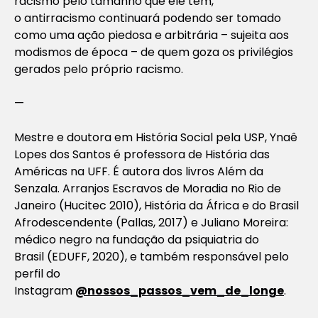
racismo pelo tamanho que ele tem,
o antirracismo continuará podendo ser tomado
como uma ação piedosa e arbitrária – sujeita aos
modismos de época – de quem goza os privilégios
gerados pelo próprio racismo.
—
Mestre e doutora em História Social pela USP, Ynaê
Lopes dos Santos é professora de História das
Américas na UFF. É autora dos livros
Além da
Senzala. Arranjos Escravos de Moradia no Rio de
Janeiro
(Hucitec 2010),
História da África e do Brasil
Afrodescendente
(Pallas, 2017) e
Juliano Moreira:
médico negro na fundação da psiquiatria do
Brasil
(EDUFF, 2020), e também responsável pelo
perfil do
Instagram
@nossos_passos_vem_de_longe
.