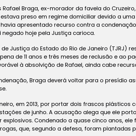
 Rafael Braga, ex-morador da favela do Cruzeiro, 
le estava preso em regime domiciliar devido a uma
a havia apresentado recurso contra a condenação 
i negado hoje pela Justiça carioca.
al de Justiça do Estado do Rio de Janeiro (TJRJ) r
ena de 11 anos e três meses de reclusão e ao pa
rável à absolvição de Rafael, ainda cabe recurs
ndenação, Braga deverá voltar para o presídio as
se.
aneiro, em 2013, por portar dois frascos plástico
tações de junho. A acusação alega que ele porta
r explosivos. Condenado a quase cinco anos, ele 
rogas, que, segundo a defesa, foram plantadas por