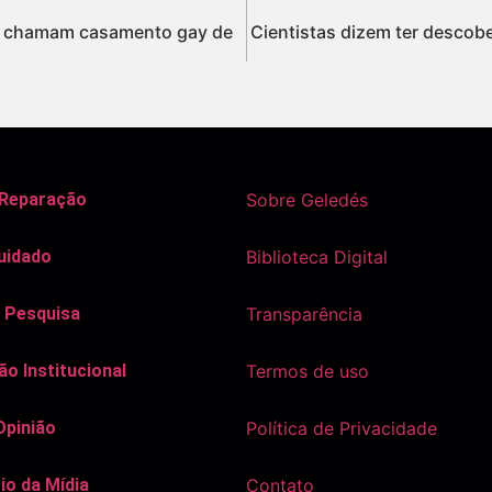
s chamam casamento gay de
Cientistas dizem ter descob
 Reparação
Sobre Geledés
uidado
Biblioteca Digital
 Pesquisa
Transparência
o Institucional
Termos de uso
Opinião
Política de Privacidade
io da Mídia
Contato