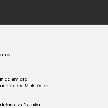
lafaia
eunida em ato
lanada dos Ministérios,
 defesa da “família