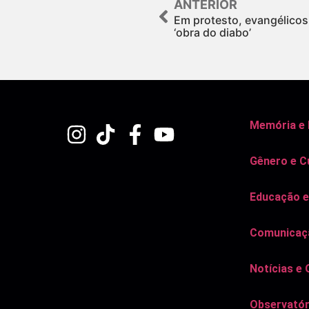
ANTERIOR
Em protesto, evangélico
‘obra do diabo’
Memória e
Gênero e C
Educação e
Comunicaçã
Notícias e 
Observatór