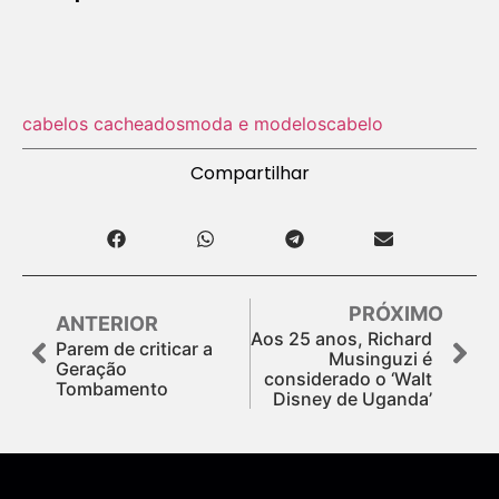
cabelos cacheados
moda e modelos
cabelo
Compartilhar
PRÓXIMO
ANTERIOR
Aos 25 anos, Richard
Parem de criticar a
Musinguzi é
Geração
considerado o ‘Walt
Tombamento
Disney de Uganda’