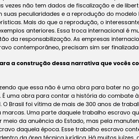
 vezes não tem dados de fiscalização e de liber
suas peculiaridades e a reprodução do modelo b
ísticas. Mais do que a reprodução, o interessant
xemplos anteriores. Essa troca internacional é mui
tão da responsabilização. As empresas internaci
ravo contemporâneo, precisam sim ser finalizada
 para a construção dessa narrativa que vocês c
zendo que essa não é uma obra para bater no go
. É uma obra para contar a história do combate 
 O Brasil foi vítima de mais de 300 anos de trab
ou marcas. Uma parte daquele trabalho escravo qu
r meio da anuência do Estado, mas pela manuten
cravo daquela época. Esse trabalho escravo con
entro da área técnica jurídica. Há muitos juízes