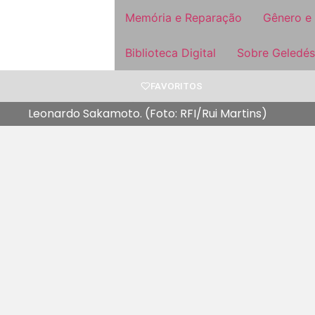
Memória e Reparação
Gênero e
Biblioteca Digital
Sobre Geledés
FAVORITOS
Leonardo Sakamoto. (Foto: RFI/Rui Martins)