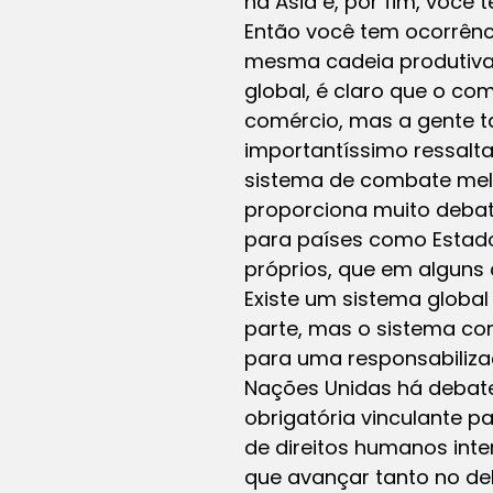
na Ásia e, por fim, você
Então você tem ocorrênci
mesma cadeia produtiva.
global, é claro que o co
comércio, mas a gente t
importantíssimo ressalta
sistema de combate melh
proporciona muito debat
para países como Estados 
próprios, que em alguns
Existe um sistema global
parte, mas o sistema co
para uma responsabiliza
Nações Unidas há debate
obrigatória vinculante 
de direitos humanos inter
que avançar tanto no deb