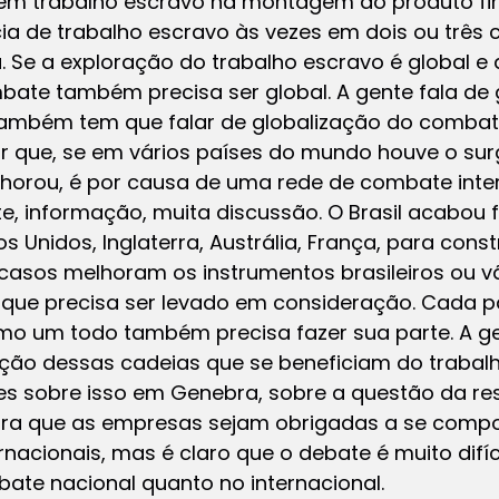
 tem trabalho escravo na montagem do produto fin
a de trabalho escravo às vezes em dois ou três c
 Se a exploração do trabalho escravo é global e
mbate também precisa ser global. A gente fala de
ambém tem que falar de globalização do combate
r que, se em vários países do mundo houve o surg
orou, é por causa de uma rede de combate inter
e, informação, muita discussão. O Brasil acabou 
Unidos, Inglaterra, Austrália, França, para const
 casos melhoram os instrumentos brasileiros ou v
 que precisa ser levado em consideração. Cada pa
mo um todo também precisa fazer sua parte. A g
ção dessas cadeias que se beneficiam do trabalh
s sobre isso em Genebra, sobre a questão da re
para que as empresas sejam obrigadas a se comp
nacionais, mas é claro que o debate é muito difíci
ate nacional quanto no internacional.