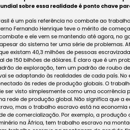
ndial sobre essa realidade é ponto chave pa
asil é um país referência no combate ao trabalho
verno Fernando Henrique teve o mérito de começar
combate e ele vem se mantendo até agora, no gov
 apesar do sistema ter uma série de problemas. A
que existam 40,3 milhões de pessoas escravizad
l de 150 bilhões de dólares. É claro que é um pro
drão de exploração, tem um padrão de roubo de
ai se adaptando às realidades de cada país. No 
onectado às redes de produção globais. O trabal
 ser visto simplesmente como uma ocorrência pe
o na rede de produção global. Não significa que 
ravo, mas o trabalho escravo está na economia
de de comercialização. Por exemplo, a produção 
minério na África, tem trabalho escravo na mo