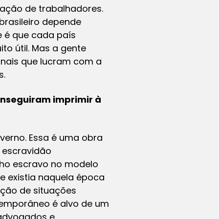
tação de trabalhadores.
rasileiro depende
e é que cada país
to útil. Mas a gente
onais que lucram com a
s.
onseguiram imprimir à
verno. Essa é uma obra
à escravidão
alho escravo no modelo
e existia naquela época
ção de situações
temporâneo é alvo de um
, advogados e