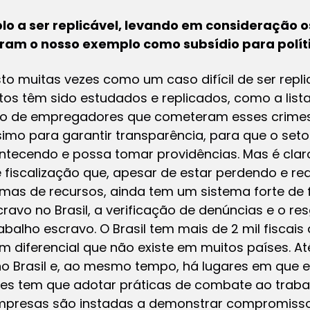
plo a ser replicável, levando em consideração 
aram o nosso exemplo como subsídio para polít
isto muitas vezes como um caso difícil de ser repl
os têm sido estudados e replicados, como a lista
ro de empregadores que cometeram esses crimes
imo para garantir transparência, para que o setor
ntecendo e possa tomar providências. Mas é claro
 fiscalização que, apesar de estar perdendo e r
lemas de recursos, ainda tem um sistema forte de f
avo no Brasil, a verificação de denúncias e o re
abalho escravo. O Brasil tem mais de 2 mil fiscai
m diferencial que não existe em muitos países. Até
o Brasil e, ao mesmo tempo, há lugares em que e
íses tem que adotar práticas de combate ao trab
mpresas são instadas a demonstrar compromiss