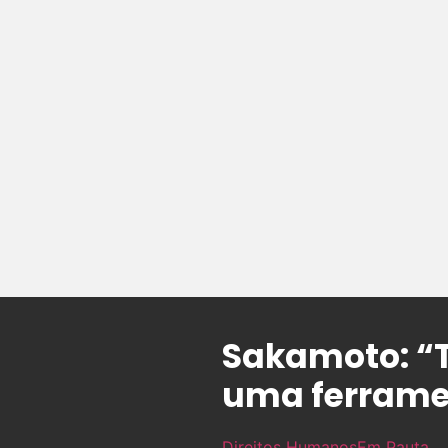
Sakamoto: “T
uma ferrame
Direitos Humanos
Em Pauta