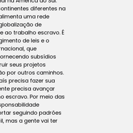
al na América do Sul.
ontinentes diferentes na
 alimenta uma rede
 globalização de
 ao trabalho escravo. É
imento de leis e o
nacional, que
fornecendo subsídios
ruir seus projetos
ão por outros caminhos.
ís precisa fazer sua
ente precisa avançar
o escravo. Por meio das
sponsabilidade
ortar seguindo padrões
l, mas a gente vai ter