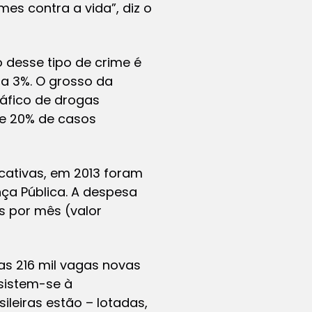
es contra a vida”, diz o
o desse tipo de crime é
ta 3%. O grosso da
áfico de drogas
 e 20% de casos
cativas, em 2013 foram
nça Pública
. A despesa
is por mês (valor
s 216 mil vagas novas
sistem-se à
ileiras estão – lotadas,