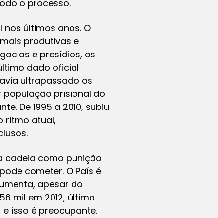
todo o processo.
l nos últimos anos. O
 mais produtivas e
gacias e presídios, os
ltimo dado oficial
 havia ultrapassado os
r população prisional do
nte. De 1995 a 2010, subiu
 ritmo atual,
clusos.
 da cadeia como punição
pode cometer. O País é
aumenta, apesar do
6 mil em 2012, último
 e isso é preocupante.