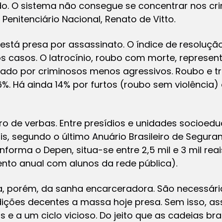
. O sistema não consegue se concentrar nos crim
Penitenciário Nacional, Renato de Vitto.
 está presa por assassinato. O índice de resoluçã
dos casos. O latrocínio, roubo com morte, represen
ado por criminosos menos agressivos. Roubo e tr
. Há ainda 14% por furtos (roubo sem violência)
o de verbas. Entre presídios e unidades socioedu
ais, segundo o último
Anuário Brasileiro de Segura
forma o Depen, situa-se entre 2,5 mil e 3 mil rea
nto anual com alunos da rede pública).
, porém, da sanha encarceradora. São necessária
ções decentes a massa hoje presa. Sem isso, as
e a um ciclo vicioso. Do jeito que as cadeias bras