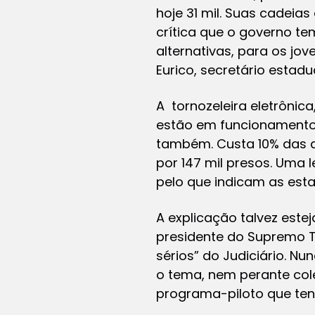
hoje 31 mil. Suas cadeia
crítica que o governo t
alternativas, para os jo
Eurico, secretário estadu
A tornozeleira eletrônic
estão em funcionamento 
também. Custa 10% das d
por 147 mil presos. Uma l
pelo que indicam as estat
A explicação
talvez este
presidente do Supremo T
sérios” do Judiciário. N
o tema, nem perante col
programa-piloto que tent