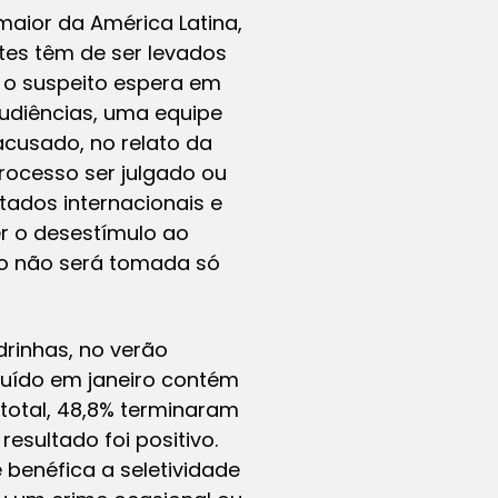
maior da América Latina,
tes têm de ser levados
e o suspeito espera em
udiências, uma equipe
acusado, no relato da
processo ser julgado ou
tados internacionais e
er o desestímulo ao
ão não será tomada só
rinhas, no verão
cluído em janeiro contém
total, 48,8% terminaram
esultado foi positivo.
benéfica a seletividade