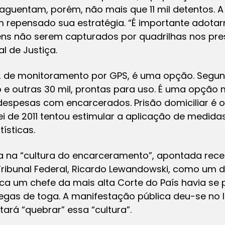
s aguentam, porém, não mais que 11 mil detentos. A
em repensado sua estratégia. “É importante adot
vens não serem capturados por quadrilhas nos pre
al de Justiça.
a, de monitoramento por GPS, é uma opção. Segund
e outras 30 mil, prontas para uso. É uma opção
espesas com encarcerados. Prisão domiciliar é o
ei de 2011 tentou estimular a aplicação de medidas
ísticas.
ja na “cultura do encarceramento”, apontada rec
ribunal Federal, Ricardo Lewandowski, como um 
unca um chefe da mais alta Corte do País havia s
egas de toga. A manifestação pública deu-se no
ará “quebrar” essa “cultura”.