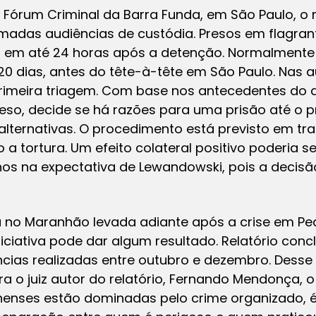
o Fórum Criminal da Barra Funda, em São Paulo, o 
amadas audiências de custódia. Presos em flagran
juiz em até 24 horas após a detenção. Normalment
20 dias, antes do
tête-à-tête
em São Paulo. Nas a
primeira triagem. Com base nos antecedentes do 
reso, decide se há razões para uma prisão até o 
lternativas. O procedimento está previsto em tra
 a tortura. Um efeito colateral positivo poderia s
s na expectativa de Lewandowski, pois a decis
a no Maranhão levada adiante após a crise em Ped
iciativa pode dar algum resultado. Relatório con
cias realizadas entre outubro e dezembro. Desse 
 o juiz autor do relatório, Fernando Mendonça, o r
nses estão dominadas pelo crime organizado, é 