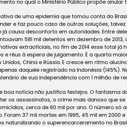
ento no qual o Ministério Público propõe anular 
strativa de uma epidemia que tomou conta do Brasi
ender e faz pouco caso de outras soluções, talvez
ue já causa desconforto em autoridades. Entre dele
ntoavam 581 mil detentos em dezembro de 2013, ú
ativas extraoficiais, no fim de 2014 esse total já
s e réus à espera de julgamento. É a quarta maio
 Unidos, China e Rússia. E cresce em ritmo alucina
apenas daquele registrado na Indonésia (145%). No
ntenário de sua independência com 1 milhão de re
 boa notícia não justifica festejos. O fantasma
er os assassinatos, o crime mais danoso que se 
omicídios, cerca de 60 mil por ano. O número só 
 Foram 37 mil mortes em 1995, 45 mil em 2000 e 5
s naturalizando o superencarceramento no Brasil