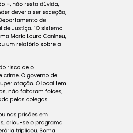
o –, não resta dúvida,
nder deveria ser exceção,
o Departamento de
 de Justiça. “O sistema
irma Maria Laura Canineu,
u um relatório sobre a
do risco de o
e crime. O governo de
uperlotação. O local tem
os, não faltaram foices,
ado pelos colegas.
ou nas prisões em
, criou-se o programa
rária triplicou. Soma