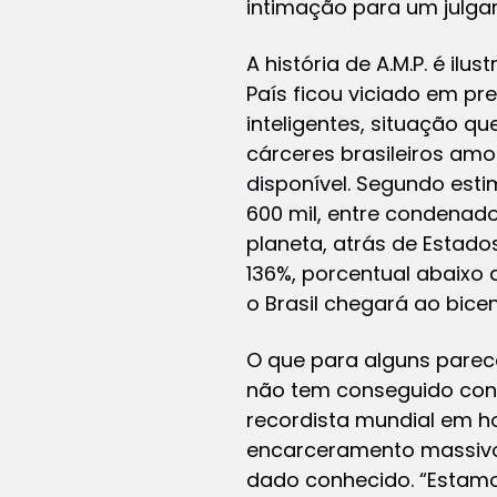
intimação para um julgam
A história de A.M.P
. é ilu
País ficou viciado em pr
inteligentes, situação q
cárceres brasileiros amo
disponível. Segundo estim
600 mil, entre condenado
planeta, atrás de Estados
136%, porcentual abaixo 
o Brasil chegará ao bice
O que para alguns parece
não tem conseguido cont
recordista mundial em h
encarceramento massivo.
dado conhecido. “Estamo