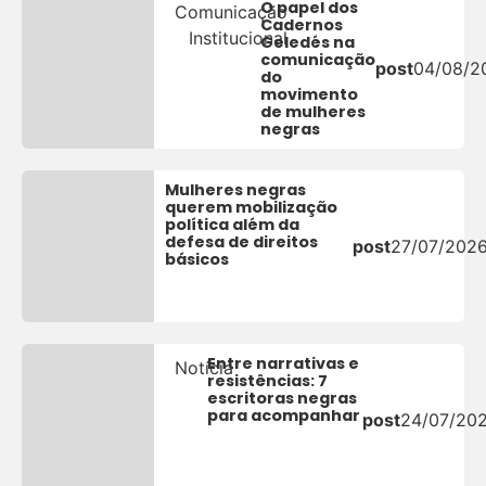
O papel dos
Comunicação
Cadernos
Institucional
Geledés na
comunicação
post
04/08/2
do
movimento
de mulheres
negras
Mulheres negras
querem mobilização
política além da
defesa de direitos
post
27/07/202
básicos
Entre narrativas e
Notícia
resistências: 7
escritoras negras
para acompanhar
post
24/07/20