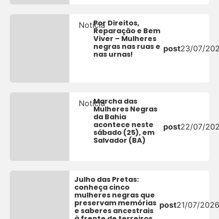
Por Direitos,
Notícia
Reparação e Bem
Viver – Mulheres
negras nas ruas e
post
23/07/20
nas urnas!
Marcha das
Notícia
Mulheres Negras
da Bahia
acontece neste
post
22/07/20
sábado (25), em
Salvador (BA)
Julho das Pretas:
conheça cinco
mulheres negras que
preservam memórias
post
21/07/202
e saberes ancestrais
à frente de terreiros