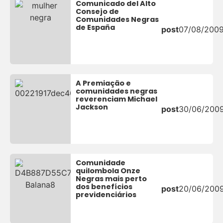
Comunicado del Alto
Consejo de
Comunidades Negras
de España
post
07/08/200
A Premiação e
comunidades negras
reverenciam Michael
Jackson
post
30/06/200
Comunidade
quilombola Onze
Negras mais perto
dos benefícios
post
20/06/200
previdenciários