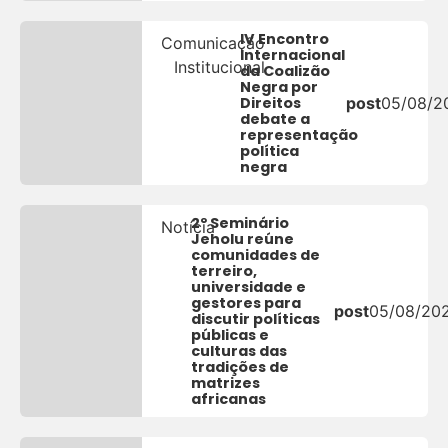
IV Encontro
Comunicação
Internacional
Institucional
da Coalizão
Negra por
Direitos
post
05/08/2
debate a
representação
política
negra
2º Seminário
Notícia
Jeholu reúne
comunidades de
terreiro,
universidade e
gestores para
post
05/08/20
discutir políticas
públicas e
culturas das
tradições de
matrizes
africanas