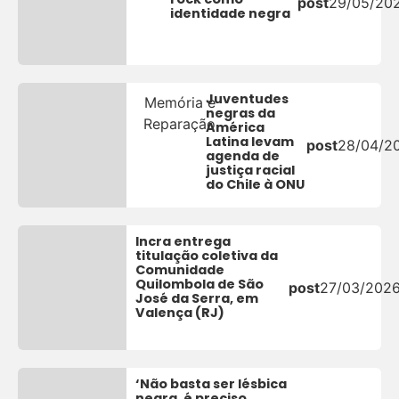
post
29/05/20
identidade negra
Juventudes
Memória e
negras da
Reparação
América
Latina levam
post
28/04/2
agenda de
justiça racial
do Chile à ONU
Incra entrega
titulação coletiva da
Comunidade
Quilombola de São
post
27/03/202
José da Serra, em
Valença (RJ)
‘Não basta ser lésbica
negra, é preciso