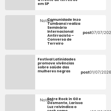
em SP
Comunidade Inzo
Notícia
Tumbansi realiza
Seminário
Internacional
post
07/07/20
Antirracista –
Conversa de
Terreiro
Festival Latinidades
promove vivências
sobre saúde das
mulheres negras
post
01/07/202
Entre Rock in Gil e
Notícia
Desmonte, Larissa
Luz reivindica o
rock como