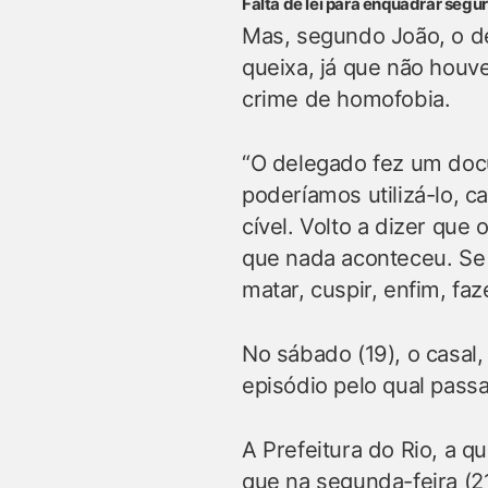
Falta de lei para enquadrar segu
Mas, segundo João, o de
queixa, já que não houv
crime de homofobia.
“O delegado fez um docu
poderíamos utilizá-lo, 
cível. Volto a dizer que
que nada aconteceu. Se 
matar, cuspir, enfim, fa
No sábado (19), o casal
episódio pelo qual pass
A Prefeitura do Rio, a 
que na segunda-feira (21