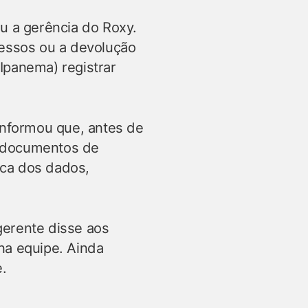
u a gerência do Roxy.
ressos ou a devolução
(Ipanema) registrar
informou que, antes de
os documentos de
sca dos dados,
gerente disse aos
na equipe. Ainda
e.