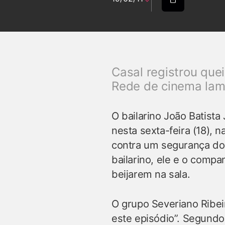
Casal registrou que
Rede de cinema lame
O bailarino João Batista
nesta sexta-feira (18), 
contra um segurança do
bailarino, ele e o compa
beijarem na sala.
O grupo Severiano Ribei
este episódio”. Segund