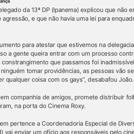
rança
legado da 13ª DP (Ipanema) explicou que não era
e agressão, e que não havia uma lei para enquad
mento para atestar que estivemos na delegacia.
caso a gente queira entrar com um processo cont
 o constrangimento que passamos foi inadmissível
ninguém tomar providências, as pessoas vão se 
zer qualquer coisa com os gays”, desabafou João.
, em companhia de amigos, promete distribuir fo
aram, na porta do Cinema Roxy.
quem pertence a Coordenadoria Especial de Diver
) vai enviar um ofício aos responsáveis pelo cin