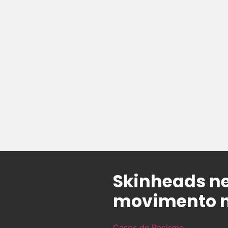
Skinheads n
movimento n
Casos de Racismo