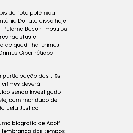
ois da foto polêmica
tônio Donato disse hoje
to, Paloma Boson, mostrou
es racistas e
o de quadrilha, crimes
 Crimes Cibernéticos
 participação dos três
 crimes deverá
vido sendo investigado
 dele, com mandado de
a pela Justiça.
uma biografia de Adolf
uma lembrança dos tempos