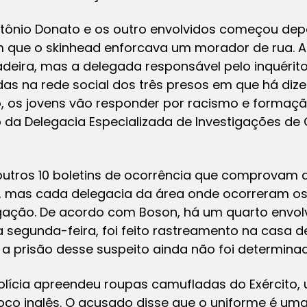
ntônio Donato e os outro envolvidos começou dep
que o skinhead enforcava um morador de rua. An
adeira, mas a delegada responsável pelo inquéri
s na rede social dos três presos em que há dizer
, os jovens vão responder por racismo e formaçã
 da Delegacia Especializada de Investigações de
outros 10 boletins de ocorrência que comprovam a
, mas cada delegacia da área onde ocorreram os
gação. De acordo com Boson, há um quarto envol
 segunda-feira, foi feito rastreamento na casa
 prisão desse suspeito ainda não foi determinad
olícia apreendeu roupas camufladas do Exército, 
 soco inglês. O acusado disse que o uniforme é 