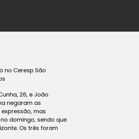
ão no Ceresp São
os
Cunha, 26, e João
lha negaram as
e expressão, mas
s no domingo, sendo que
izonte. Os três foram