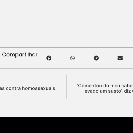
Compartilhar
‘Comentou do meu cabelo
mes contra homossexuais
levado um susto’, di