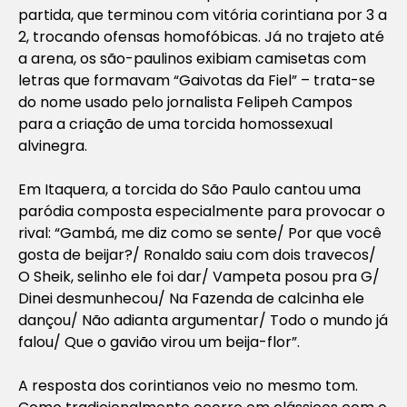
partida, que terminou com vitória corintiana por 3 a
2, trocando ofensas homofóbicas. Já no trajeto até
a arena, os são-paulinos exibiam camisetas com
letras que formavam “Gaivotas da Fiel” – trata-se
do nome usado pelo jornalista Felipeh Campos
para a criação de uma torcida homossexual
alvinegra.
Em Itaquera, a torcida do São Paulo cantou uma
paródia composta especialmente para provocar o
rival: “Gambá, me diz como se sente/ Por que você
gosta de beijar?/ Ronaldo saiu com dois travecos/
O Sheik, selinho ele foi dar/ Vampeta posou pra G/
Dinei desmunhecou/ Na Fazenda de calcinha ele
dançou/ Não adianta argumentar/ Todo o mundo já
falou/ Que o gavião virou um beija-flor”.
A resposta dos corintianos veio no mesmo tom.