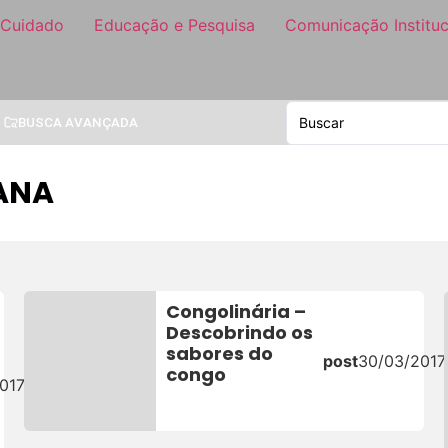
 Cuidado
Educação e Pesquisa
Comunicação Instituc
BUSCA AVANÇADA
ANA
Congolinária –
Descobrindo os
sabores do
post
30/03/2017
congo
017