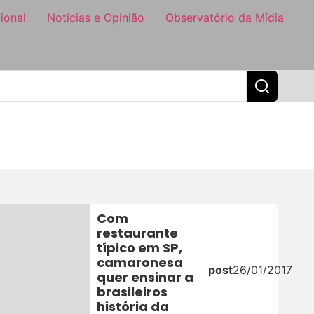
ional
Notícias e Opinião
Observatório da Mídia
Com
restaurante
típico em SP,
camaronesa
post
26/01/2017
quer ensinar a
brasileiros
história da