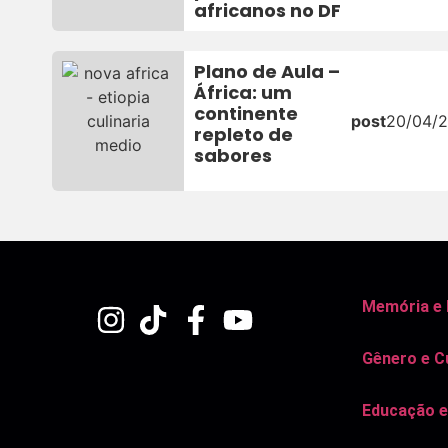
africanos no DF
Plano de Aula –
África: um
continente
post
20/04/
repleto de
sabores
Memória e
Gênero e C
Educação e