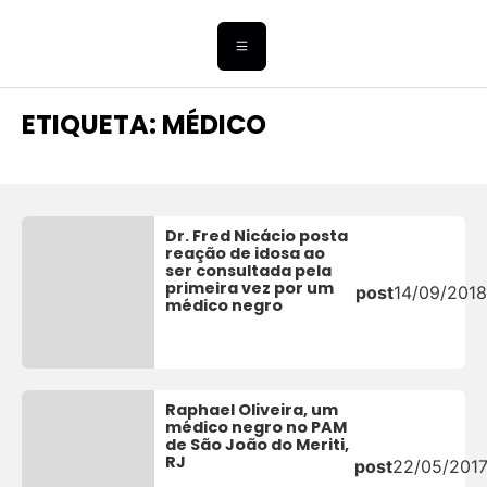
ETIQUETA: MÉDICO
Dr. Fred Nicácio posta
reação de idosa ao
ser consultada pela
primeira vez por um
post
14/09/2018
médico negro
Raphael Oliveira, um
médico negro no PAM
de São João do Meriti,
RJ
post
22/05/201