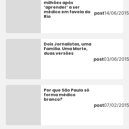
milhões após
‘aprender’ a ser
médico em favela do
post
14/06/2015
Rio
Dois Jornalistas, uma
Família. Uma Morte,
duas versões
post
03/06/201
Por que São Paulo só
forma médico
branco?
post
07/02/201