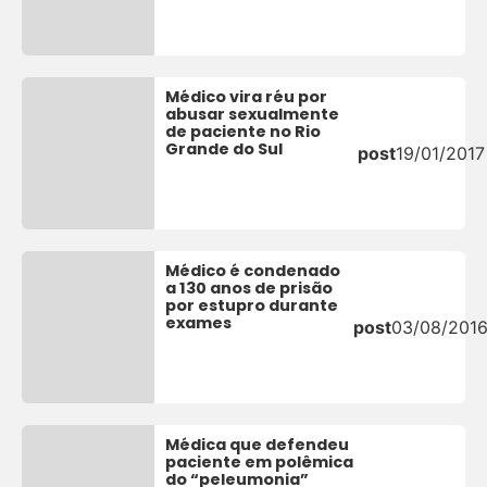
Médico vira réu por
abusar sexualmente
de paciente no Rio
Grande do Sul
post
19/01/2017
Médico é condenado
a 130 anos de prisão
por estupro durante
exames
post
03/08/201
Médica que defendeu
paciente em polêmica
do “peleumonia”