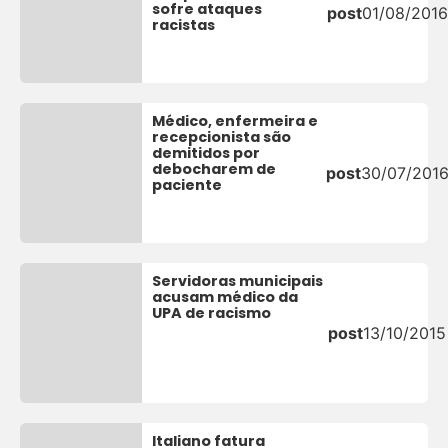
sofre ataques
post
01/08/2016
racistas
Médico, enfermeira e
recepcionista são
demitidos por
debocharem de
post
30/07/201
paciente
Servidoras municipais
acusam médico da
UPA de racismo
post
13/10/2015
Italiano fatura