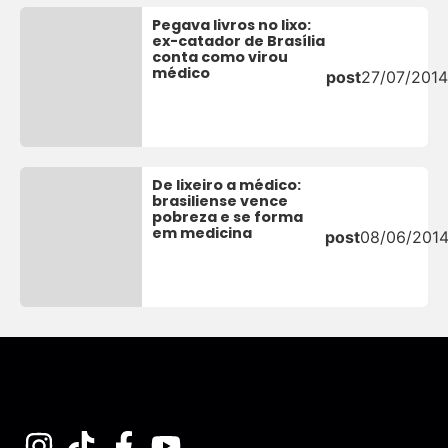
Pegava livros no lixo:
ex-catador de Brasília
conta como virou
médico
post
27/07/201
De lixeiro a médico:
brasiliense vence
pobreza e se forma
em medicina
post
08/06/201