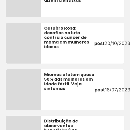
dizem cientistas
Outubro Rosa:
desafios na luta
contra o câncer de
mama em mulheres
post
20/10/202
idosas
Miomas afetam quase
50% das mulheres em
idade fértil. Veja
sintomas
post
18/07/202
Distribuição de
absorventes