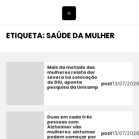
ETIQUETA: SAÚDE DA MULHER
Mais da metade das
mulheres relata dor
severa na colocação
do DIU, aponta
post
13/07/202
pesquisa da Unicamp
Duas em cada três
pessoas com
Alzheimer são
mulheres; sintomas
post
13/07/202
podem começar por