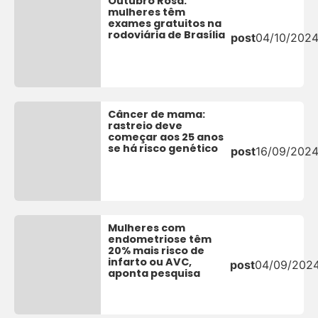
Outubro Rosa:
mulheres têm
exames gratuitos na
rodoviária de Brasília
post
04/10/202
Câncer de mama:
rastreio deve
começar aos 25 anos
se há risco genético
post
16/09/202
Mulheres com
endometriose têm
20% mais risco de
infarto ou AVC,
post
04/09/202
aponta pesquisa