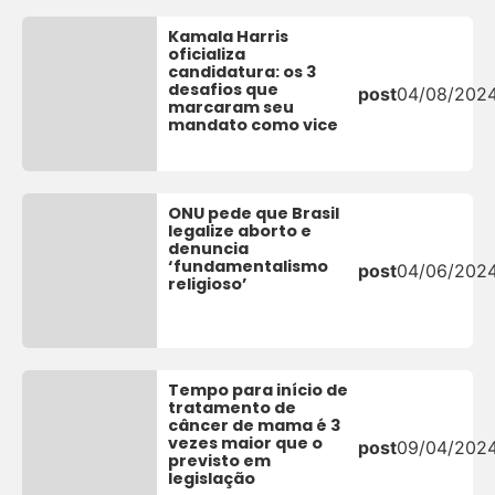
Kamala Harris
oficializa
candidatura: os 3
desafios que
post
04/08/202
marcaram seu
mandato como vice
ONU pede que Brasil
legalize aborto e
denuncia
‘fundamentalismo
post
04/06/202
religioso’
Tempo para início de
tratamento de
câncer de mama é 3
vezes maior que o
post
09/04/202
previsto em
legislação