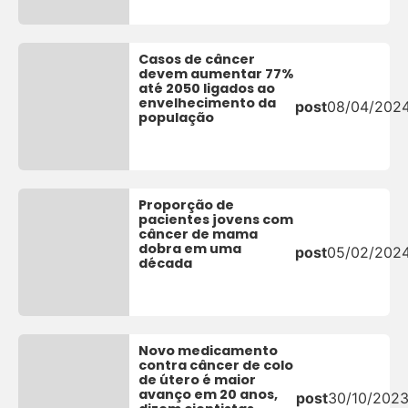
Casos de câncer
devem aumentar 77%
até 2050 ligados ao
envelhecimento da
post
08/04/202
população
Proporção de
pacientes jovens com
câncer de mama
dobra em uma
post
05/02/202
década
Novo medicamento
contra câncer de colo
de útero é maior
avanço em 20 anos,
post
30/10/202