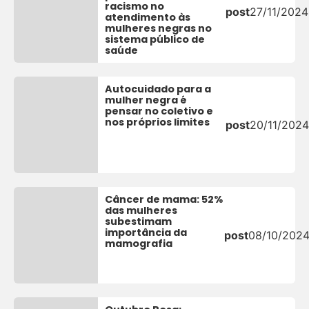
racismo no
post
27/11/2024
atendimento às
mulheres negras no
sistema público de
saúde
Autocuidado para a
mulher negra é
pensar no coletivo e
nos próprios limites
post
20/11/2024
Câncer de mama: 52%
das mulheres
subestimam
importância da
post
08/10/202
mamografia