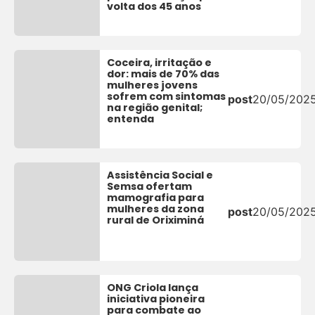
volta dos 45 anos
Coceira, irritação e
dor: mais de 70% das
mulheres jovens
sofrem com sintomas
post
20/05/202
na região genital;
entenda
Assistência Social e
Semsa ofertam
mamografia para
mulheres da zona
post
20/05/202
rural de Oriximiná
ONG Criola lança
iniciativa pioneira
para combate ao