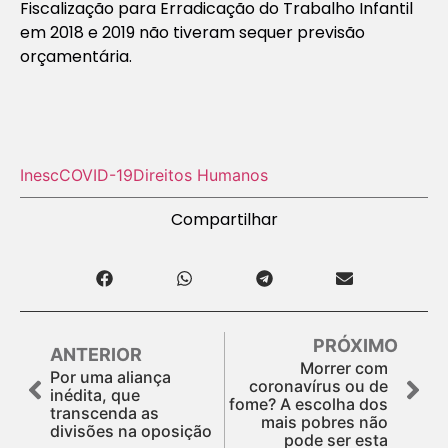
Fiscalização para Erradicação do Trabalho Infantil
em 2018 e 2019 não tiveram sequer previsão
orçamentária.
Inesc
COVID-19
Direitos Humanos
Compartilhar
PRÓXIMO
ANTERIOR
Morrer com
Por uma aliança
coronavírus ou de
inédita, que
fome? A escolha dos
transcenda as
mais pobres não
divisões na oposição
pode ser esta