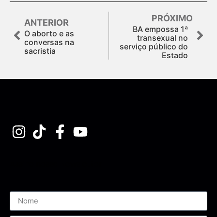
PRÓXIMO
ANTERIOR
BA empossa 1ª
O aborto e as
transexual no
conversas na
serviço público do
sacristia
Estado
Assine nossa Newsletter