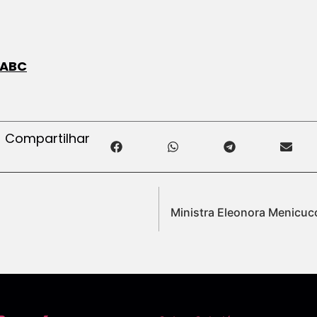
 ABC
Compartilhar
Ministra Eleonora Menicucc