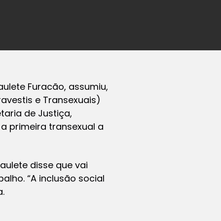
aulete Furacão, assumiu,
ravestis e Transexuais)
aria de Justiça,
a primeira transexual a
aulete disse que vai
lho. “A inclusão social
.