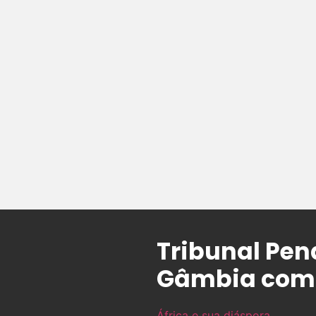
Tribunal Pen
Gâmbia com
África e sua diáspora