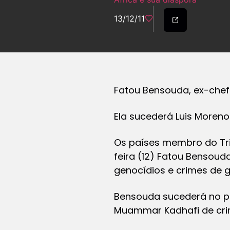
13/12/11
Fatou Bensouda, ex-chefe
Ela sucederá Luis More
Os países membro do Tri
feira (12) Fatou Bensoud
genocídios e crimes de g
Bensouda sucederá no pr
Muammar Kadhafi de cri