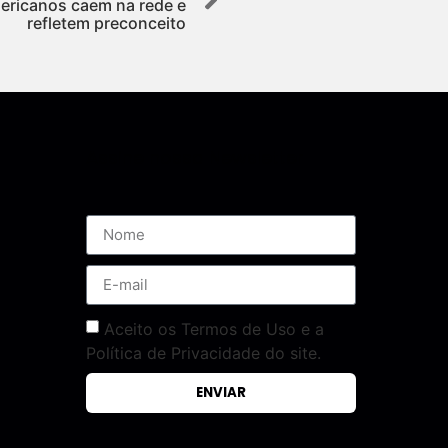
mericanos caem na rede e
refletem preconceito
Assine nossa Newsletter
Aceito os Termos de Uso e a
Política de Privacidade do site.
ENVIAR