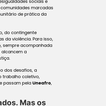
esigualdades sociais e
das comunidades marcadas
unitário de prática da
ro, do contingente
 da violência. Para isso,
lho, sempre acompanhada
s alcancem a
tiça.
to dos desafios, a
 trabalho coletivo,
ue passam pela
Uneafro
,
ados. Mas os