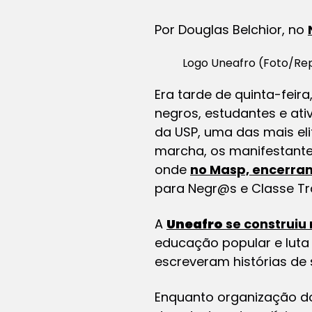
Por Douglas Belchior, no
Logo Uneafro (Foto/Re
Era tarde de quinta-feira
negros, estudantes e ati
da USP, uma das mais el
marcha, os manifestantes
onde
no Masp, encerram 
para Negr@s e Classe T
A
Uneafro
se construiu 
educação popular e luta p
escreveram histórias de 
Enquanto organização do