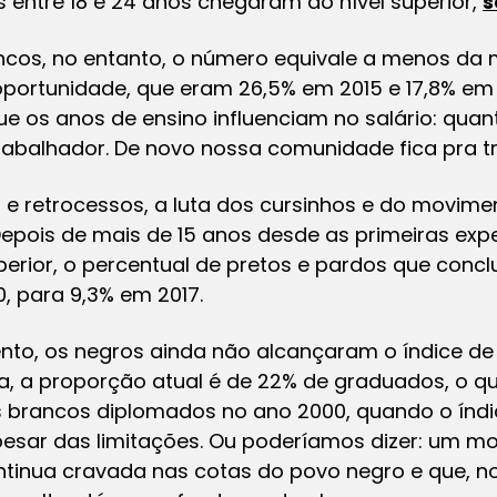
s entre 18 e 24 anos chegaram ao nível superior,
s
os, no entanto, o número equivale a menos da 
ortunidade, que eram 26,5% em 2015 e 17,8% em
e os anos de ensino influenciam no salário: quan
rabalhador. De novo nossa comunidade fica pra tr
 e retrocessos, a luta dos cursinhos e do movim
Depois de mais de 15 anos desde as primeiras exp
perior, o percentual de pretos e pardos que con
, para 9,3% em 2017.
nto, os negros ainda não alcançaram o índice d
a, a proporção atual é de 22% de graduados, o q
 brancos diplomados no ano 2000, quando o índi
pesar das limitações. Ou poderíamos dizer: um m
ontinua cravada nas cotas do povo negro e que, n