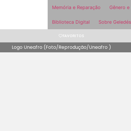
Memória e Reparação
Gênero e
Biblioteca Digital
Sobre Geledés
FAVORITOS
Logo Uneafro (Foto/Reprodução/Uneafro )