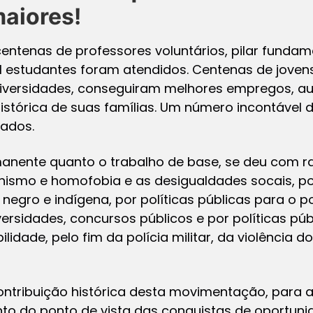
maiores!
centenas de professores voluntários, pilar fundame
l estudantes foram atendidos. Centenas de joven
versidades, conseguiram melhores empregos, a
istórica de suas famílias. Um número incontável
tados.
manente quanto o trabalho de base, se deu com ra
hismo e homofobia e as desigualdades socais, po
negro e indígena, por políticas públicas para o po
versidades, concursos públicos e por políticas púb
lidade, pelo fim da polícia militar, da violência 
ntribuição histórica desta movimentação, para 
nto do ponto de vista das conquistas de oportuni