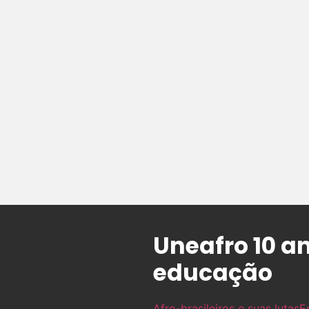
Uneafro 10 an
educação
Afro-brasileiros e suas lutas
E