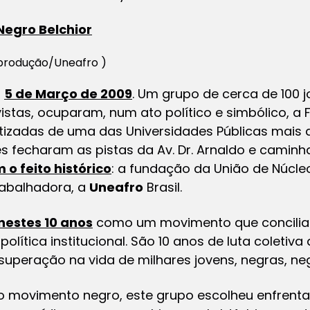
Negro Belchior
produção/Uneafro )
,
5 de Março de 2009
. Um grupo de cerca de 100 j
vistas, ocuparam, num ato político e simbólico, a
itizadas de uma das Universidades Públicas mais
 fecharam as pistas da Av. Dr. Arnaldo e caminha
o feito histórico
: a fundação da União de Núcl
rabalhadora, a
Uneafro
Brasil.
nestes 10 anos
como um movimento que concilia
olítica institucional. São 10 anos de luta coletiva 
superação na vida de milhares jovens, negras, neg
 movimento negro, este grupo escolheu enfrentar 