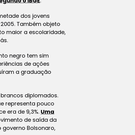
egundo o IBGE
.
metade dos jovens
 2005. Também objeto
to maior a escolaridade,
ás.
ento negro tem sim
eriências de ações
cluíram a graduação
e brancos diplomados.
ue representa pouco
ce era de 9,3%.
Uma
ovimento de saída da
o governo Bolsonaro,