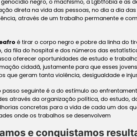
o genocídio negro, o machismo, a Lgbtfobia e as d
ção direta na vida das pessoas, no dia a dia 
iolência, através de um trabalho permanente e com
eafro
é tirar o corpo negro e pobre da linha do ti
da fila do hospital e dos números das estatísticas
usca oferecer oportunidades de estudo e traba
mação cidadã, justamente para que esses joven
 que geram tanta violência, desigualdade e injus
, o passo seguinte é a do estímulo ao enfrentamen
es através da organização política, do estudo, do
horias concretas para a vida de cada um dos q
des onde os trabalhos se desenvolvem
amos e conquistamos result