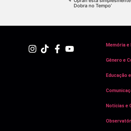
Oprah está simplesmente d
Dobra no Tempo’
Memória e
Gênero e C
Educação e
Comunicaçã
Notícias e 
Observatór