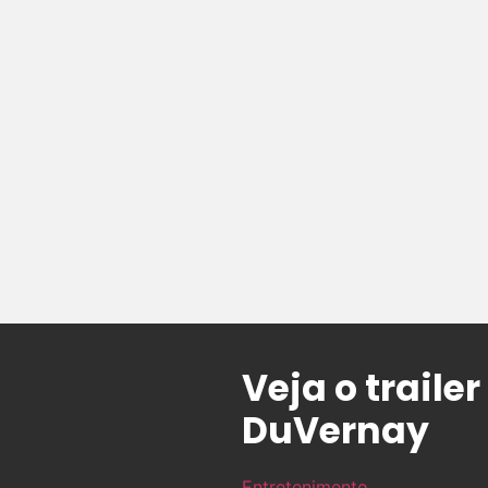
Veja o trail
DuVernay
Entretenimento