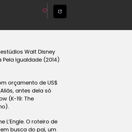
s estúdios Walt Disney
 Pela Igualdade
(2014)
com orçamento de US$
Aliás, antes dela só
ow (
K-19: The
ho).
 L’Engle. O roteiro de
i em busca do pai, um