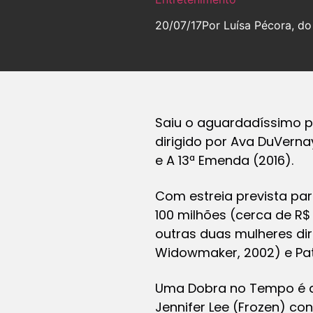
20/07/17
Por Luísa Pécora, d
Saiu o aguardadíssimo pr
dirigido por Ava DuVern
e
A 13ª Emenda
(2016).
Com estreia prevista par
100 milhões (cerca de R$ 
outras duas mulheres di
Widowmaker
, 2002) e Pa
Uma Dobra no Tempo
é 
Jennifer Lee (
Frozen)
cont