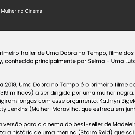
o Mulher no Cinema
imeiro trailer de
Uma Dobra no Tempo
, filme do
ay, conhecida principalmente por
Selma – Uma Luta
a 2018,
Uma Dobra no Tempo
é o primeiro filme 
319 milhões) a ser dirigido por uma mulher negra. 
rigiram longas com esse orçamento: Kathryn Bigel
tty Jenkins (
Mulher-Maravilha
, que estreou em jun
a versão para o cinema do best-seller de Madeleine
a a história de uma menina (Storm Reid) que sa