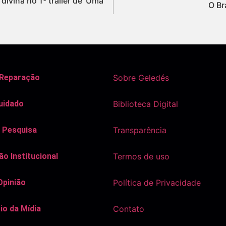
ivina no 1º trailer de ‘Uma
O Br
 Reparação
Sobre Geledés
uidado
Biblioteca Digital
 Pesquisa
Transparência
o Institucional
Termos de uso
Opinião
Política de Privacidade
io da Mídia
Contato