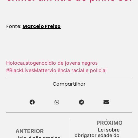
Fonte:
Marcelo Freixo
Holocausto‬
genocídio de jovens negros
#BlackLivesMatter
violência racial e policial
Compartilhar
PRÓXIMO
Lei sobre
ANTERIOR
obrigatoriedade do
Hoje já não preciso