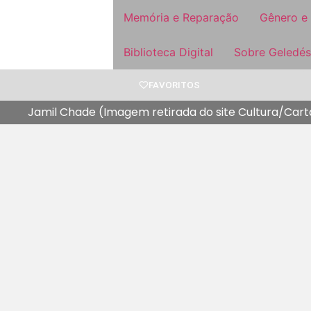
Memória e Reparação
Gênero e
Biblioteca Digital
Sobre Geledés
FAVORITOS
Jamil Chade (Imagem retirada do site Cultura/Car