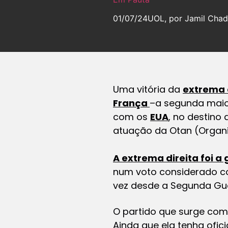
01/07/24
UOL, por Jamil Cha
Uma vitória da
extrema 
França
–a segunda maio
com os
EUA
, no destino
atuação da Otan (Organi
A extrema direita foi a
num voto considerado co
vez desde a Segunda Gue
O partido que surge com
Ainda que ela tenha ofi