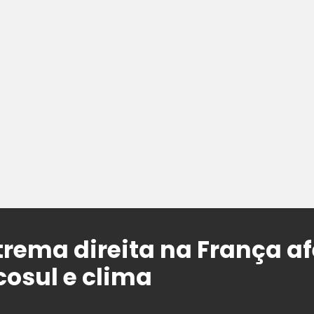
xtrema direita na França a
cosul e clima