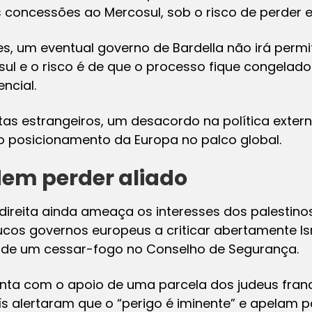
concessões ao Mercosul, sob o risco de perder es
s, um eventual governo de Bardella não irá permit
l e o risco é de que o processo fique congelado 
ncial.
tas estrangeiros, um desacordo na política exte
o posicionamento da Europa no palco global.
dem perder aliado
ireita ainda ameaça os interesses dos palestino
cos governos europeus a criticar abertamente Isr
or de um cessar-fogo no Conselho de Segurança.
nta com o apoio de uma parcela dos judeus fran
ís alertaram que o “perigo é iminente” e apelam 