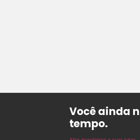
Você ainda n
tempo.
Afro-brasileiros e suas lutas