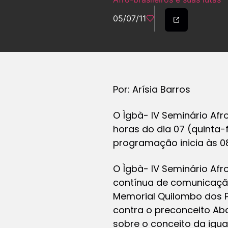
05/07/11
Por: Arísia Barros
O Ìgbà- IV Seminário Afr
horas do dia 07 (quinta-f
programação inicia às 08
O Ìgbà- IV Seminário Afr
contínua de comunicação,
Memorial Quilombo dos 
contra o preconceito A
sobre o conceito da igu