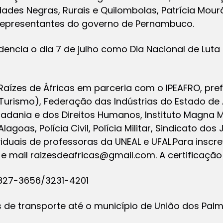
ades Negras, Rurais e Quilombolas, Patrícia Mou
 representantes do governo de Pernambuco.
encia o dia 7 de julho como Dia Nacional de Luta
Raízes de Áfricas em parceria com o IPEAFRO, pref
Turismo), Federação das Indústrias do Estado de 
dadania e dos Direitos Humanos, Instituto Magna M
goas, Polícia Civil, Polícia Militar, Sindicato dos
viduais de professoras da UNEAL e UFAL.Para inscr
o e mail
raizesdeafricas@gmail.com
. A certificaçã
8827-3656/3231-4201
de transporte até o município de União dos Pal