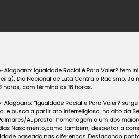
o-Alagoano: Igualdade Racial é Para Valer? tem ini
eira), Dia Nacional de Luta Contra o Racismo. Já n
 horas, com término às 16 horas.
o-Alagoano: “Igualdade Racial é Para Valer? sur
 e busca a partir ato interreligioso, no alto da S
Palmares/AL prestar homenagem a um dos maiore
bdias Nascimento,como também, despertar a con
aldade baseado nas diferenças. Destacando ponto