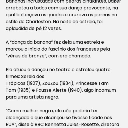
bananas incrustadas com pedras cintilantes, Baker
arrebatou a todos com sua dança provocante, na
qual balançava os quadris e cruzava as pernas no
estilo do Charleston. Na noite de estreia, foi
aplaudida de pé 12 vezes.
A “dança da banana” fez dela uma estrela e
marcou o início do fascínio dos franceses pela
“vênus de bronze”, com era chamada.
Ela atuou e dançou no teatro e estrelou quatro
filmes:
Sereia dos
Trópicos
(1927),
ZouZou
(1934),
Princesse Tam
Tam
(1935) e
Fausse Alerte
(1940), algo incomum
para uma artista negra.
“Como mulher negra, ela não poderia ter
alcançado o que alcançou se tivesse ficado nos
EUA”, disse à BBC Bennetta Jules-Rosette, diretora