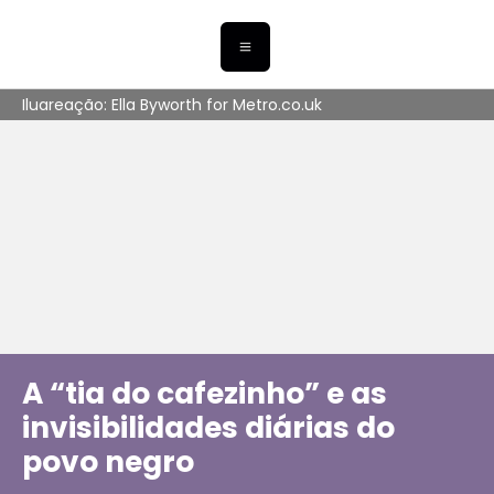
Iluareação: Ella Byworth for Metro.co.uk
A “tia do cafezinho” e as
invisibilidades diárias do
povo negro