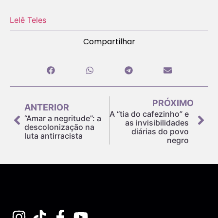
Lelê Teles
Compartilhar
PRÓXIMO
ANTERIOR
A “tia do cafezinho” e
“Amar a negritude”: a
as invisibilidades
descolonização na
diárias do povo
luta antirracista
negro