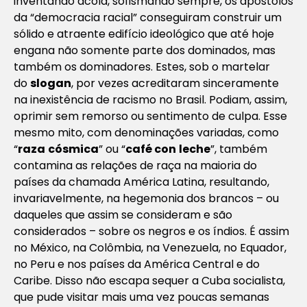
inventando acolá, sofismando sempre, os apóstolos
da “democracia racial” conseguiram construir um
sólido e atraente edifício ideológico que até hoje
engana não somente parte dos dominados, mas
também os dominadores. Estes, sob o martelar
do
slogan
, por vezes acreditaram sinceramente
na inexistência de racismo no Brasil. Podiam, assim,
oprimir sem remorso ou sentimento de culpa. Esse
mesmo mito, com denominações variadas, como
“
raza
cósmica
” ou “
café con
leche
”, também
contamina as relações de raça na maioria do
países da chamada América Latina, resultando,
invariavelmente, na hegemonia dos brancos – ou
daqueles que assim se consideram e são
considerados – sobre os negros e os índios. É assim
no México, na Colômbia, na Venezuela, no Equador,
no Peru e nos países da América Central e do
Caribe. Disso não escapa sequer a Cuba socialista,
que pude visitar mais uma vez poucas semanas