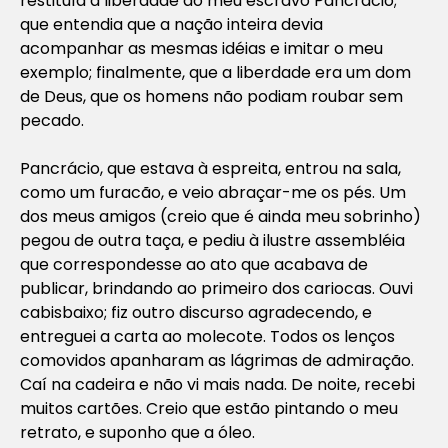
restituía a liberdade ao meu escravo Pancrácio;
que entendia que a nação inteira devia
acompanhar as mesmas idéias e imitar o meu
exemplo; finalmente, que a liberdade era um dom
de Deus, que os homens não podiam roubar sem
pecado.
Pancrácio, que estava à espreita, entrou na sala,
como um furacão, e veio abraçar-me os pés. Um
dos meus amigos (creio que é ainda meu sobrinho)
pegou de outra taça, e pediu à ilustre assembléia
que correspondesse ao ato que acabava de
publicar, brindando ao primeiro dos cariocas. Ouvi
cabisbaixo; fiz outro discurso agradecendo, e
entreguei a carta ao molecote. Todos os lenços
comovidos apanharam as lágrimas de admiração.
Caí na cadeira e não vi mais nada. De noite, recebi
muitos cartões. Creio que estão pintando o meu
retrato, e suponho que a óleo.