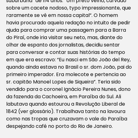
suburbana” de 114 anos: “Um preto velho, curvado
sobre um cacete nodoso, typo impressionante, que
raramente se vê em nossa capital”. O homem
havia procurado aquela redação no intuito de pedir
ajuda para comprar uma passagem para a Barra
do Piraí, onde iria visitar seu neto, mas, diante do
olhar de espanto dos jornalistas, decidiu sentar
para conversar e contar suas histórias do tempo
em que era escravo: “Eu nasci em São João del Rey,
quando ainda estava no Brasil o sr. dom João, pai do
primeiro imperador. Era molecote e pertencia ao
sr. capitão Manoel Lopes de Siqueira”. Teria sido
vendido para o coronel Ignácio Pereira Nunes, dono
da fazenda da Cachoeira, em Paraíba do Sul. Ali
labutava quando estourou a Revolução Liberal de
1842 (
ver glossário
). Trabalhava tanto na lavoura
como nas tropas que cruzavam o vale do Paraíba
despejando café no porto do Rio de Janeiro.