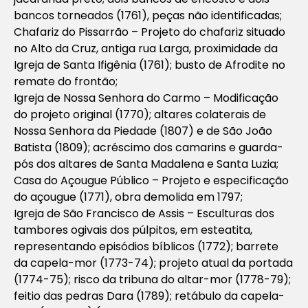
bancos torneados (1761), peças não identificadas;
Chafariz do Pissarrão – Projeto do chafariz situado
no Alto da Cruz, antiga rua Larga, proximidade da
Igreja de Santa Ifigênia (1761); busto de Afrodite no
remate do frontão;
Igreja de Nossa Senhora do Carmo – Modificação
do projeto original (1770); altares colaterais de
Nossa Senhora da Piedade (1807) e de São João
Batista (1809); acréscimo dos camarins e guarda-
pós dos altares de Santa Madalena e Santa Luzia;
Casa do Açougue Público – Projeto e especificação
do açougue (1771), obra demolida em 1797;
Igreja de São Francisco de Assis – Esculturas dos
tambores ogivais dos púlpitos, em esteatita,
representando episódios bíblicos (1772); barrete
da capela-mor (1773-74); projeto atual da portada
(1774-75); risco da tribuna do altar-mor (1778-79);
feitio das pedras Dara (1789); retábulo da capela-