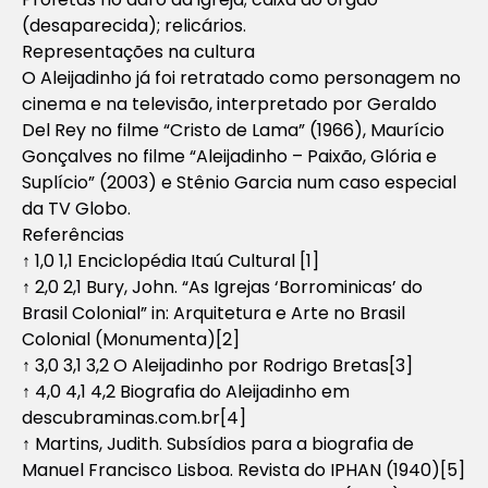
(desaparecida); relicários.
Representações na cultura
O Aleijadinho já foi retratado como personagem no
cinema e na televisão, interpretado por Geraldo
Del Rey no filme “Cristo de Lama” (1966), Maurício
Gonçalves no filme “Aleijadinho – Paixão, Glória e
Suplício” (2003) e Stênio Garcia num caso especial
da TV Globo.
Referências
↑ 1,0 1,1 Enciclopédia Itaú Cultural [1]
↑ 2,0 2,1 Bury, John. “As Igrejas ‘Borrominicas’ do
Brasil Colonial” in: Arquitetura e Arte no Brasil
Colonial (Monumenta)[2]
↑ 3,0 3,1 3,2 O Aleijadinho por Rodrigo Bretas[3]
↑ 4,0 4,1 4,2 Biografia do Aleijadinho em
descubraminas.com.br[4]
↑ Martins, Judith. Subsídios para a biografia de
Manuel Francisco Lisboa. Revista do IPHAN (1940)[5]