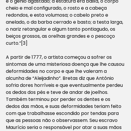
e o gênio agastado; a estatura era baixa, o corpo
cheio e mal configurado, o rosto e a cabeça
redondos, e esta volumosa; o cabelo preto e
anelado, o da barba cerrado e basto; a testa larga,
o nariz retangular e algum tanto pontiagudo, os
beiços grossos, as orelhas grandes e o pescoço
curto.”[3]
A partir de 1777, o artista começou a sofrer os
sintomas de uma misteriosa doença que lhe causou
deformidades no corpo e que lhe valeram a
alcunha de “Aleijadinho”. Bretas diz que Antônio
sofria dores horríveis e que eventualmente perdeu
os dedos dos pés e teve de andar de joelhos.
Também terminou por perder os dentes e os
dedos das mãos, e suas deformidades teriam feito
com que trabalhasse escondido por tendas para
que as pessoas não o observassem. Seu escravo
Maurício seria o responsável por atar a suas mãos