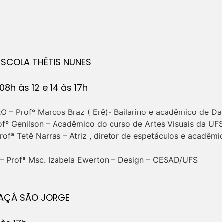
ESCOLA THÉTIS NUNES
08h às 12 e 14 às 17h
– Profº Marcos Braz ( Erê)- Bailarino e acadêmico de Da
fº Genilson – Acadêmico do curso de Artes Visuais da U
fª Tetê Narras – Atriz , diretor de espetáculos e acadêmi
 Profª Msc. Izabela Ewerton – Design – CESAD/UFS
BAÇÁ SÃO JORGE