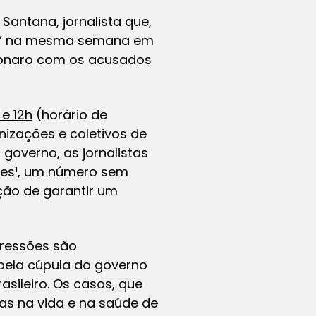
antana, jornalista que,
ews’ na mesma semana em
onaro com os acusados ​​
e 12h
(horário de
nizações e coletivos de
governo, as jornalistas
es¹
, um número sem
ação de garantir um
ressões são
 pela cúpula do governo
sileiro. Os casos, que
as na vida e na saúde de