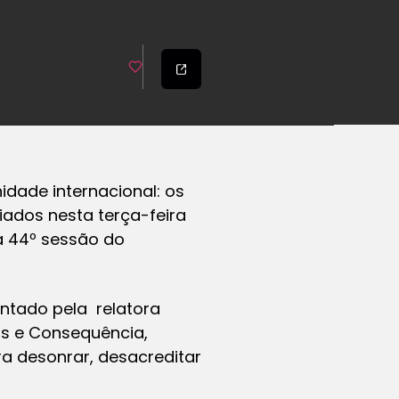
dade internacional: os
iados nesta terça-feira
a 44º sessão do
entado pela relatora
as e Consequência,
a desonrar, desacreditar