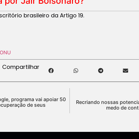
a por Jair Bolsonaro?
ritório brasileiro da Artigo 19.
ONU
Compartilhar
le, programa vai apoiar 50
Recriando nossas potencia
ecuperação de seus
medo de conta