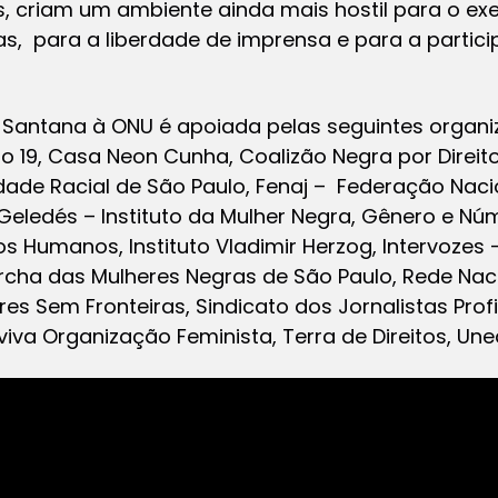
 criam um ambiente ainda mais hostil para o exer
stas, para a liberdade de imprensa e para a parti
Santana à ONU é apoiada pelas seguintes organi
igo 19, Casa Neon Cunha, Coalizão Negra por Direi
ldade Racial de São Paulo, Fenaj – Federação Nacio
, Geledés – Instituto da Mulher Negra, Gênero e Núm
s Humanos, Instituto Vladimir Herzog, Intervozes –
cha das Mulheres Negras de São Paulo, Rede Nac
s Sem Fronteiras, Sindicato dos Jornalistas Prof
va Organização Feminista, Terra de Direitos, Unea