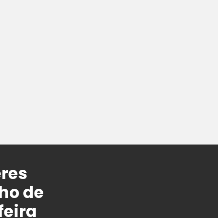
res
ho de
feira