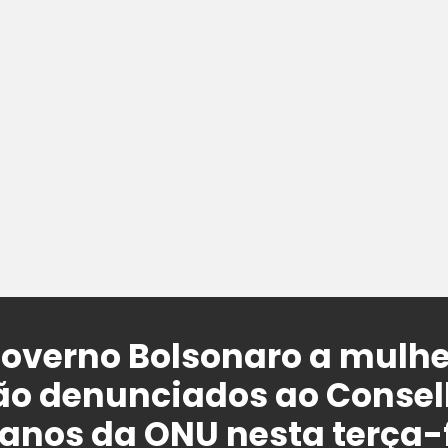
overno Bolsonaro a mulhe
são denunciados ao Consel
anos da ONU nesta terça-