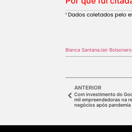
Por que fui citad
¹ Dados coletados pelo esc
Bianca Santana
Jair Bolsonaro
ANTERIOR
Com investimento do Goog
mil empreendedoras na r
negócios após pandemia