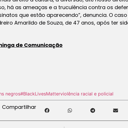
o, há as ameaças e a truculência contra os defen
inatos que estão aparecendo”, denuncia. O caso 
iro Amarildo de Souza, de 47 anos, após ter sido
ininga de Comunicação
ns negros
#BlackLivesMatter
violência racial e policial
Compartilhar