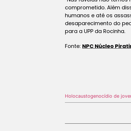
comprometido. Além diss
humanos e até os assass
desaparecimento do pedre
para a UPP da Rocinha.
Fonte:
NPC Núcleo Pirat
Holocausto‬
genocídio de jove