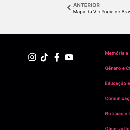
ANTERIOR
Mapa da Violência no Bra
Memória e
Gênero e C
Educação e
Comunicaçã
Notícias e 
Observatór