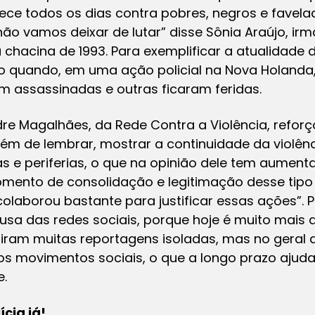
ece todos os dias contra pobres, negros e favelad
o vamos deixar de lutar” disse Sônia Araújo, ir
chacina de 1993. Para exemplificar a atualidade d
no quando, em uma ação policial na Nova Holanda,
m assassinadas e outras ficaram feridas.
dre Magalhães, da Rede Contra a Violência, reforç
além de lembrar, mostrar a continuidade da violên
s e periferias, o que na opinião dele tem aument
ento de consolidação e legitimação desse tipo 
aborou bastante para justificar essas ações”. P
 das redes sociais, porque hoje é muito mais difí
iram muitas reportagens isoladas, mas no geral 
os movimentos sociais, o que a longo prazo ajuda a
e.
cia já!