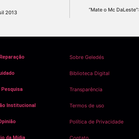
“Mate o Mc DaLeste”:
sil 2013
 Reparação
Sobre Geledés
uidado
Biblioteca Digital
 Pesquisa
Transparência
o Institucional
Termos de uso
Opinião
Política de Privacidade
io da Mídia
Contato