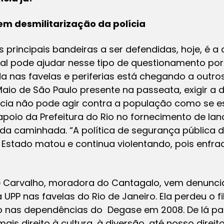
principais bandeiras a ser defendidas, hoje, é a 
al pode ajudar nesse tipo de questionamento por
 nas favelas e periferias está chegando a outros
aio de São Paulo presente na passeata, exigir a d
ícia não pode agir contra a população como se es
e apoio da Prefeitura do Rio no fornecimento de la
da caminhada. “A política de segurança pública d
 Estado matou e continua violentando, pois enfr
e Carvalho, moradora do Cantagalo, vem denuncia
 UPP nas favelas do Rio de Janeiro. Ela perdeu o fi
o nas dependências do Degase em 2008. De lá par
s direito à cultura, à diversão, até nosso direito 