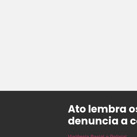
Ato lembra o
denuncia a c
Violência Racial e Policial