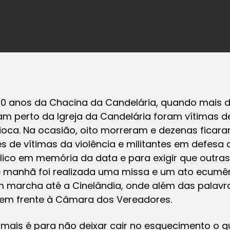
 anos da Chacina da Candelária, quando mais d
m perto da Igreja da Candelária foram vítimas 
rioca. Na ocasião, oito morreram e dezenas ficara
iares de vítimas da violência e militantes em defes
ico em memória da data e para exigir que outra
 manhã foi realizada uma missa e um ato ecumêni
 marcha até a Cinelândia, onde além das palav
 em frente à Câmara dos Vereadores.
 mais
é para não deixar cair no esquecimento o q