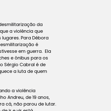
desmilitarização da
que a violência que
 lugares. Para Débora
esmilitarização é
tivesse em guerra. Ela
nches e ônibus para os
o Sérgio Cabral é de
aquece a luta de quem
ndo a violência
lho Andreu, de 19 anos,
a cá, não parou de lutar.
de ir e vir está