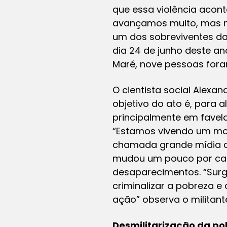
que essa violência acont
avançamos muito, mas nã
um dos sobreviventes da 
dia 24 de junho deste a
Maré, nove pessoas fora
O cientista social Alexan
objetivo do ato é, para 
principalmente em favela
“Estamos vivendo um mom
chamada grande mídia col
mudou um pouco por causa
desaparecimentos. “Surg
criminalizar a pobreza e 
ação” observa o militant
Desmilitarização da polí