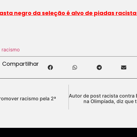
sta negro da seleção é alvo de piadas racis
 racismo
Compartilhar
Autor de post racista contra 
romover racismo pela 2ª
na Olimpíada, diz que