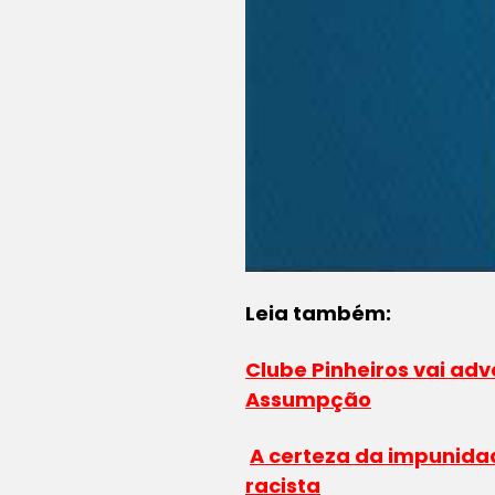
Leia também:
Clube Pinheiros vai adv
Assumpção
A certeza da impunidad
racista