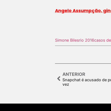
Angelo Assumpção, gina
Simone Biles
rio 2016
casos de
ANTERIOR
Snapchat é acusado de p
vez