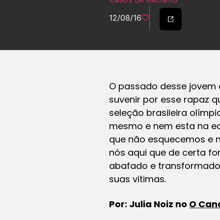
12/08/16
O passado desse jovem 
suvenir por esse rapaz q
seleção brasileira olímp
mesmo e nem esta na equ
que não esquecemos e ne
nós aqui que de certa fo
abafado e transformado
suas vitimas.
Por: Julia Noiz no
O Cana