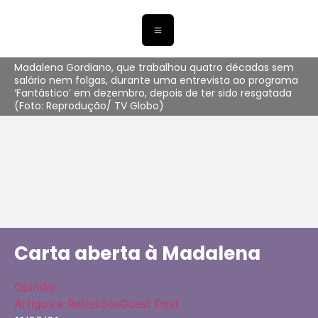
Madalena Gordiano, que trabalhou quatro décadas sem
salário nem folgas, durante uma entrevista ao programa
‘Fantástico’ em dezembro, depois de ter sido resgatada
(Foto: Reprodução/ TV Globo)
Carta aberta à Madalena
Opinião
Artigos e Reflexões
Guest Post