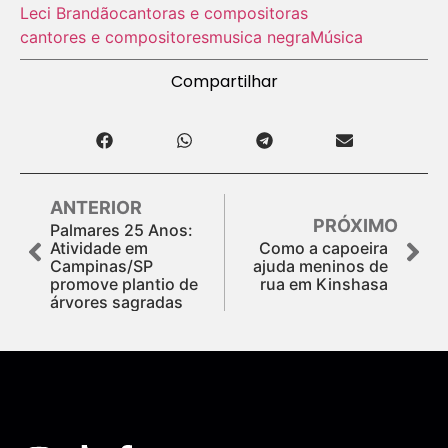
Leci Brandão
cantoras e compositoras
cantores e compositores
musica negra
Música
Compartilhar
ANTERIOR
PRÓXIMO
Palmares 25 Anos:
Atividade em
Como a capoeira
Campinas/SP
ajuda meninos de
promove plantio de
rua em Kinshasa
árvores sagradas