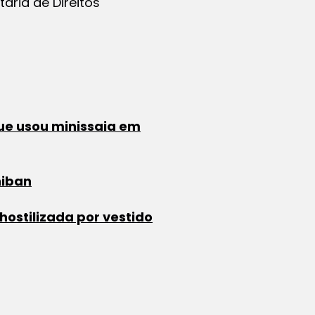
taria de Direitos
ue usou minissaia em
niban
ostilizada por vestido