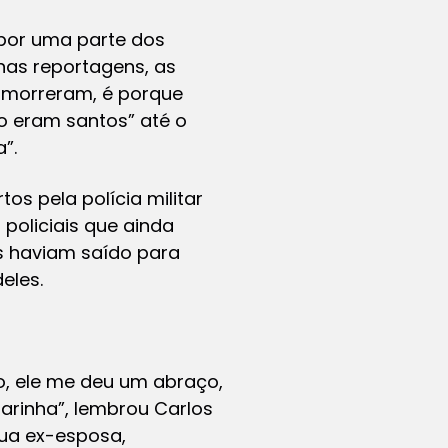
or uma parte dos
 nas reportagens, as
 morreram, é porque
o eram santos” até o
”.
s pela polícia militar
policiais que ainda
les haviam saído para
eles.
o, ele me deu um abraço,
marinha”, lembrou Carlos
sua ex-esposa,