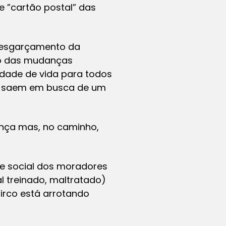
e ”cartão postal” das
s esgarçamento da
do das mudanças
idade de vida para todos
e saem em busca de um
ança mas, no caminho,
e social dos moradores
 treinado, maltratado)
rco está arrotando