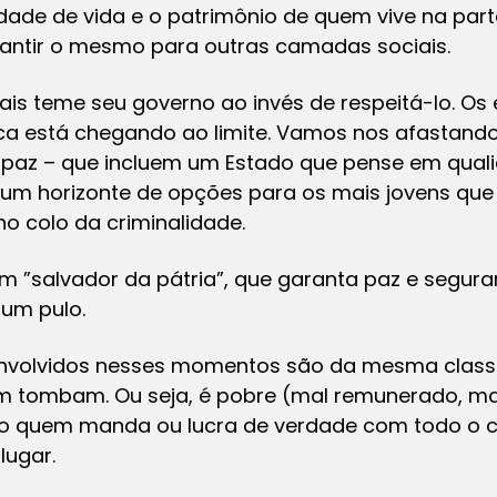
lidade de vida e o patrimônio de quem vive na part
arantir o mesmo para outras camadas sociais.
is teme seu governo ao invés de respeitá-lo. O
tica está chegando ao limite. Vamos nos afastan
ir paz – que incluem um Estado que pense em qual
um horizonte de opções para os mais jovens qu
o colo da criminalidade.
m ”salvador da pátria”, que garanta paz e segur
 um pulo.
 envolvidos nesses momentos são da mesma class
m tombam. Ou seja, é pobre (mal remunerado, mal
 quem manda ou lucra de verdade com todo o ci
lugar.