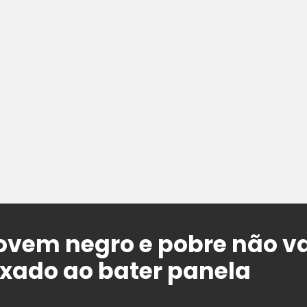
ovem negro e pobre não va
xado ao bater panela