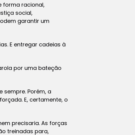
 forma racional,
tiça social,
 podem garantir um
as. E entregar cadeias à
arola por uma bateção
e sempre. Porém, a
orçada. E, certamente, o
nem precisaria. As forças
ão treinadas para,