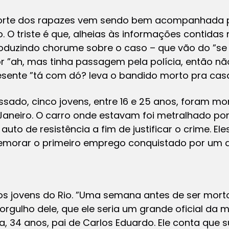
orte dos rapazes vem sendo bem acompanhada p
 O triste é que, alheias às informações contidas
oduzindo chorume sobre o caso – que vão do ”se
 ”ah, mas tinha passagem pela polícia, então nã
esente ”tá com dó? leva o bandido morto pra casa
do, cinco jovens, entre 16 e 25 anos, foram morto
Janeiro. O carro onde estavam foi metralhado por 
auto de resistência a fim de justificar o crime. E
morar o primeiro emprego conquistado por um d
dos jovens do Rio. ”Uma semana antes de ser mort
 orgulho dele, que ele seria um grande oficial da 
 34 anos, pai de Carlos Eduardo. Ele conta que 