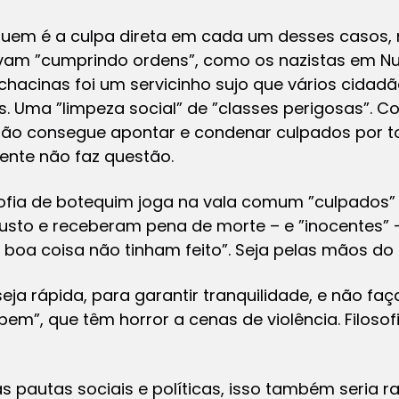
uem é a culpa direta em cada um desses casos, 
vam ”cumprindo ordens”, como os nazistas em Nu
chacinas foi um servicinho sujo que vários cida
. Uma ”limpeza social” de ”classes perigosas”. Co
ão consegue apontar e condenar culpados por t
ente não faz questão.
osofia de botequim joga na vala comum ”culpados”
 justo e receberam pena de morte – e ”inocentes”
 boa coisa não tinham feito”. Seja pelas mãos do
seja rápida, para garantir tranquilidade, e não fa
bem”, que têm horror a cenas de violência. Filoso
 pautas sociais e políticas, isso também seria 