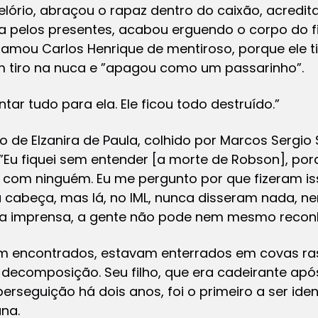
ório, abraçou o rapaz dentro do caixão, acredita
 pelos presentes, acabou erguendo o corpo do f
amou Carlos Henrique de mentiroso, porque ele ti
 tiro na nuca e ”apagou como um passarinho”.
ar tudo para ela. Ele ficou todo destruído.”
 de Elzanira de Paula, colhido por Marcos Sergio 
Eu fiquei sem entender [a morte de Robson], por
 com ninguém. Eu me pergunto por que fizeram is
a cabeça, mas lá, no IML, nunca disseram nada, 
 a imprensa, a gente não pode nem mesmo reconh
 encontrados, estavam enterrados em covas ras
ecomposição. Seu filho, que era cadeirante após
erseguição há dois anos, foi o primeiro a ser ide
na.