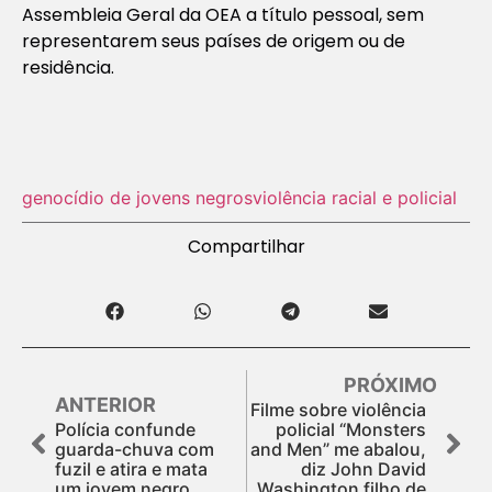
Assembleia Geral da OEA a título pessoal, sem
representarem seus países de origem ou de
residência.
genocídio de jovens negros
violência racial e policial
Compartilhar
PRÓXIMO
ANTERIOR
Filme sobre violência
Polícia confunde
policial “Monsters
guarda-chuva com
and Men” me abalou,
fuzil e atira e mata
diz John David
um jovem negro
Washington filho de