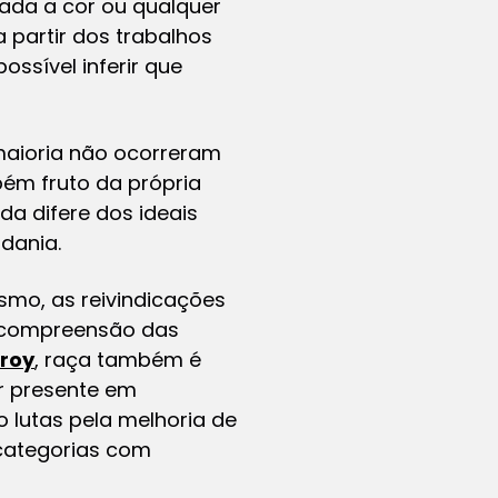
ada a cor ou qualquer
 partir dos trabalhos
 possível inferir que
 maioria não ocorreram
bém fruto da própria
a difere dos ideais
adania.
smo, as reivindicações
 compreensão das
lroy
,
raça
também é
r presente em
lutas pela melhoria de
 categorias com