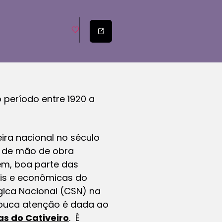
 período entre 1920 a
ira nacional no século
o de mão de obra
rém, boa parte das
ais e econômicas do
gica Nacional (CSN) na
Pouca atenção é dada ao
s do Cativeiro
. É