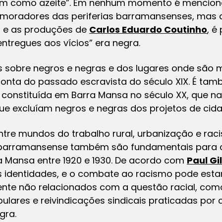
ltram como azeite”. Em nenhum momento é mencion
 moradores das periferias barramansenses, mas a
 e as produções de
Carlos Eduardo Coutinho
, é
ntregues aos vícios” era negra.
is sobre negros e negras e dos lugares onde são
onta do passado escravista do século XIX. É tam
constituída em Barra Mansa no século XX, que nad
ue excluíam negros e negras dos projetos de cid
tre mundos do trabalho rural, urbanização e raci
 barramansense também são fundamentais para
ra Mansa entre 1920 e 1930. De acordo com
Paul Gi
as identidades, e o combate ao racismo pode esta
e não relacionados com a questão racial, como 
ulares e reivindicações sindicais praticadas por
egra.