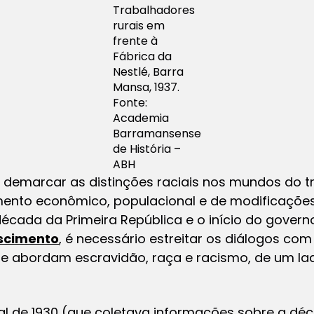
Trabalhadores
rurais em
frente à
Fábrica da
Nestlé, Barra
Mansa, 1937.
Fonte:
Academia
Barramansense
de História –
ABH
e demarcar as distinções raciais nos mundos do 
mento econômico, populacional e de modificações
década da Primeira República e o início do governo
scimento
, é necessário estreitar os diálogos com
abordam escravidão, raça e racismo, de um lado,
 de 1930 (que coletava informações sobre a déca