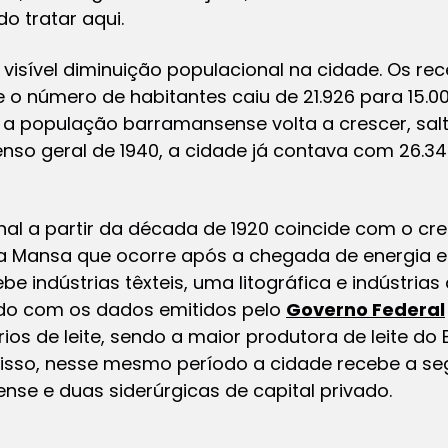
o tratar aqui.
 visível diminuição populacional na cidade. Os r
 número de habitantes caiu de 21.926 para 15.000 
 a população barramansense volta a crescer, sal
nso geral de 1940, a cidade já contava com 26.3
l a partir da década de 1920 coincide com o cres
rra Mansa que ocorre após a chegada de energia e
e indústrias têxteis, uma litográfica e indústrias d
rdo com os dados emitidos pelo
Governo Federal
ários de leite, sendo a maior produtora de leite d
 disso, nesse mesmo período a cidade recebe a se
ense e duas siderúrgicas de capital privado.