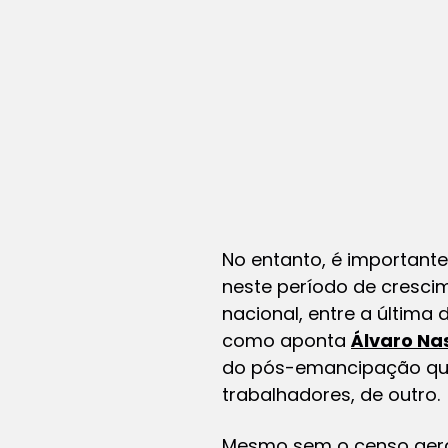
No entanto, é important
neste período de cresci
nacional, entre a última 
como aponta
Álvaro Na
do pós-emancipação que 
trabalhadores, de outro.
Mesmo sem o censo geral