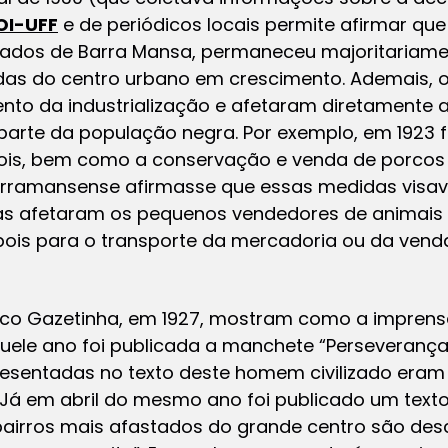
OI-UFF
e de periódicos locais permite afirmar qu
ados de Barra Mansa, permaneceu majoritariament
das do centro urbano em crescimento. Ademais, o
to da industrialização e afetaram diretamente a
rte da população negra. Por exemplo, em 1923 fi
bois, bem como a conservação e venda de porcos
arramansense afirmasse que essas medidas vis
uras afetaram os pequenos vendedores de animais o
ois para o transporte da mercadoria ou da vend
ico
Gazetinha
, em 1927, mostram como a imprensa
aquele ano foi publicada a manchete “Perseverança
esentadas no texto deste homem civilizado eram 
Já em abril do mesmo ano foi publicado um texto
bairros mais afastados do grande centro são de