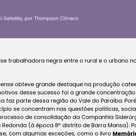
al Geledés, por Thompson Clímaco
se trabalhadora negra entre o rural e o urbano no
inense obteve grande destaque na produção cafee
 motivos desse sucesso foi a grande concentraçã
sa faz parte dessa região do Vale do Paraíba. Po
ípio se concentram nas questões políticas, soci
 processo de consolidação da Companhia Siderúr
 Redonda (à época 8º distrito de Barra Mansa). 
nse, com algumas exceções, como o livro
Memória