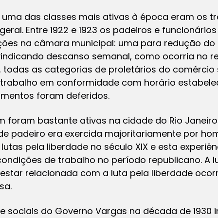
 uma das classes mais ativas à época eram os t
eral. Entre 1922 e 1923 os padeiros e funcionário
ções na câmara municipal: uma para redução do 
ivindicando descanso semanal, como ocorria no r
e, todas as categorias de proletários do comércio
trabalho em conformidade com horário estabelec
erimentos foram deferidos.
 foram bastante ativas na cidade do Rio Janeiro
de padeiro era exercida majoritariamente por ho
utas pela liberdade no século XIX e esta experiên
ondições de trabalho no período republicano. A l
star relacionada com a luta pela liberdade ocor
Mansa.
s e sociais do Governo Vargas na década de 193