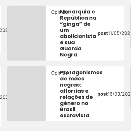
Monarquia e
Opinião
República na
“ginga” de
um
/2022
post
11/05/202
abolicionista
e sua
Guarda
Negra
Protagonismos
Opinião
de mães
negras:
alforrias e
post
16/03/20
relações de
/2022
gênero no
Brasil
escravista