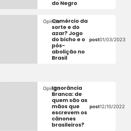
do Negro
Comércio da
Opinião
sorte e do
azar? Jogo
do bicho e o
post
01/03/2023
pós-
23
abolição no
Brasil
Ignorância
Opinião
Branca: de
quem são as
3
mãos que
post
12/10/2022
escrevem os
cânones
brasileiros?