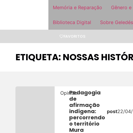
Memória e Reparação
Gênero e
Biblioteca Digital
Sobre Geledés
FAVORITOS
ETIQUETA: NOSSAS HISTÓR
Pedagogia
Opinião
de
afirmação
indígena:
post
22/04
percorrendo
o território
Mura