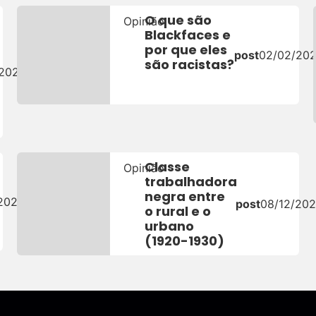
O que são
Opinião
Blackfaces e
por que eles
post
02/02/20
são racistas?
/2022
Classe
Opinião
trabalhadora
negra entre
/2022
post
08/12/202
o rural e o
urbano
(1920-1930)