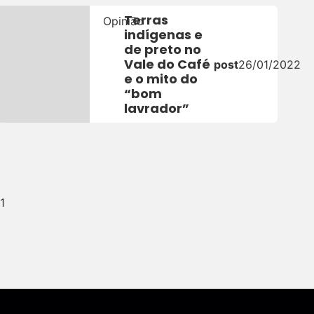
Terras
Opinião
indígenas e
de preto no
22
Vale do Café
post
26/01/2022
e o mito do
“bom
lavrador”
1