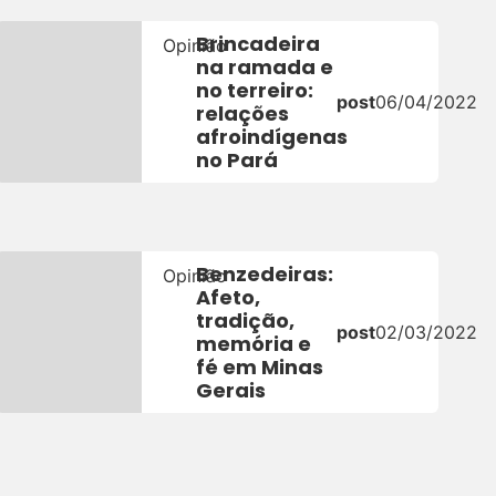
Brincadeira
Opinião
na ramada e
no terreiro:
post
06/04/2022
relações
2
afroindígenas
no Pará
Benzedeiras:
Opinião
Afeto,
tradição,
post
02/03/2022
memória e
22
fé em Minas
Gerais