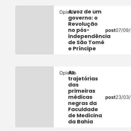
A voz de um
Opinião
governo: o
Revolução
no pós-
post
07/09
independência
de São Tomé
e Príncipe
As
Opinião
trajetórias
das
primeiras
médicas
post
23/03
negras da
Faculdade
de Medicina
da Bahia