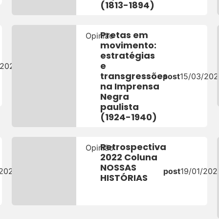
(1813-1894)
Pretas em
Opinião
movimento:
estratégias
e
/2023
transgressões
post
15/03/20
na Imprensa
Negra
paulista
(1924-1940)
Retrospectiva
Opinião
2022 Coluna
NOSSAS
/2023
post
19/01/202
HISTÓRIAS