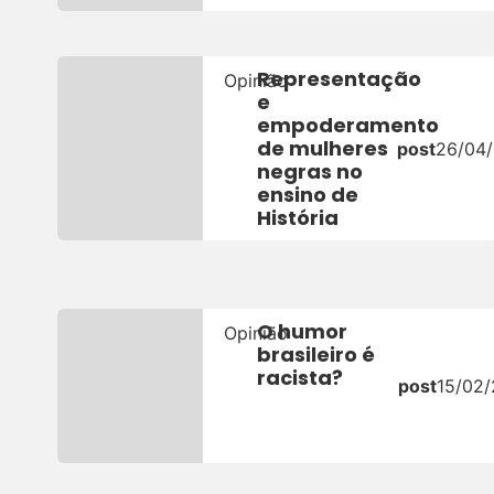
Representação
Opinião
e
empoderamento
de mulheres
post
26/04
negras no
ensino de
História
O humor
Opinião
brasileiro é
racista?
post
15/02