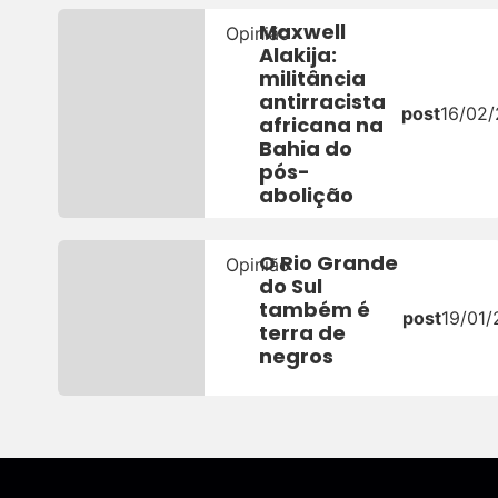
Maxwell
Opinião
Alakija:
militância
antirracista
post
16/02
africana na
Bahia do
pós-
abolição
O Rio Grande
Opinião
do Sul
também é
post
19/01
terra de
negros