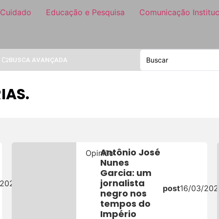
 Cuidado
Educação e Pesquisa
Comunicação Instituc
BUSCA AVANÇADA
IAS.
Antônio José
Opinião
Nunes
Garcia: um
jornalista
/2024
post
16/03/20
negro nos
tempos do
Império