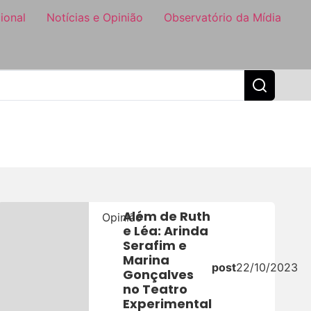
ional
Notícias e Opinião
Observatório da Mídia
Além de Ruth
Opinião
e Léa: Arinda
Serafim e
Marina
24
post
22/10/2023
Gonçalves
no Teatro
Experimental