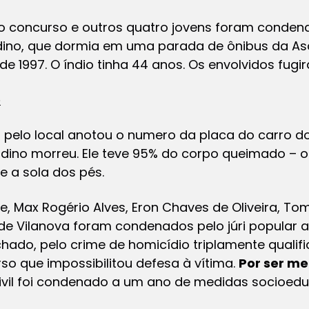
o concurso e outros quatro jovens foram conden
dino, que dormia em uma parada de ônibus da Asa 
de 1997. O índio tinha 44 anos. Os envolvidos fugi
lo local anotou o numero da placa do carro do
aldino morreu. Ele teve 95% do corpo queimado – o
e a sola dos pés.
, Max Rogério Alves, Eron Chaves de Oliveira, Tom
e Vilanova foram condenados pelo júri popular a
hado, pelo crime de homicídio triplamente qualifi
rso que impossibilitou defesa à vítima.
Por ser m
ivil foi condenado a um ano de medidas socioedu