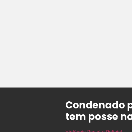
Condenado po
tem posse na 
Violência Racial e Policial