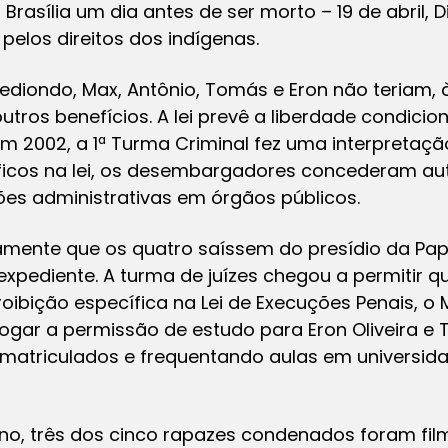
rasília um dia antes de ser morto – 19 de abril, Di
pelos direitos dos indígenas.
iondo, Max, Antônio, Tomás e Eron não teriam, à
tros benefícios. A lei prevê a liberdade condici
Em 2002, a 1ª Turma Criminal fez uma interpretaç
íficos na lei, os desembargadores concederam au
es administrativas em órgãos públicos.
tamente que os quatro saíssem do presídio da Pap
expediente. A turma de juízes chegou a permitir
bição específica na Lei de Execuções Penais, o Mi
ogar a permissão de estudo para Eron Oliveira e
matriculados e frequentando aulas em universida
o, três dos cinco rapazes condenados foram fi