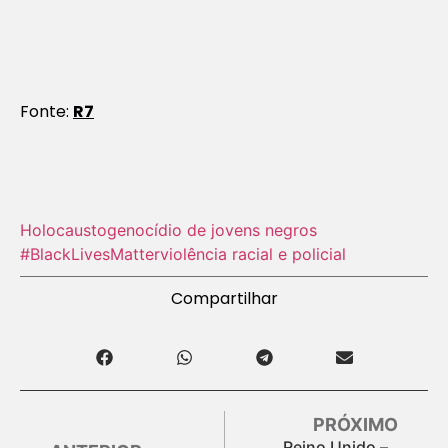
Fonte:
R7
Holocausto‬
genocídio de jovens negros
#BlackLivesMatter
violência racial e policial
Compartilhar
PRÓXIMO
Reino Unido –