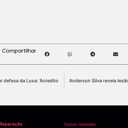
Compartilhar
 defesa da Lusa: ‘Acredito
Anderson Silva revela lesã
 Reparação
Sobre Geledés