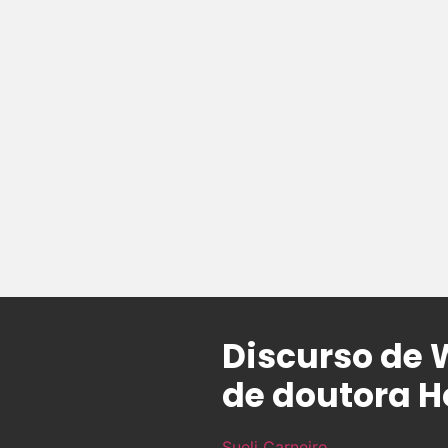
Discurso de 
de doutora H
Sueli Carneiro