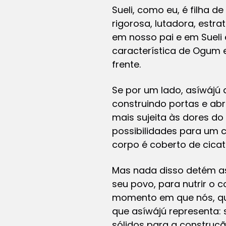
Sueli, como eu, é filha d
rigorosa, lutadora, estra
em nosso pai e em Sueli
característica de Ogum e
frente.
Se por um lado,
asíwájú
a
construindo portas e ab
mais sujeita às dores do
possibilidades para um c
corpo é coberto de cicat
Mas nada disso detém
a
seu povo, para nutrir o c
momento em que nós, qu
que
asíwájú
representa:
sólidos para a construç