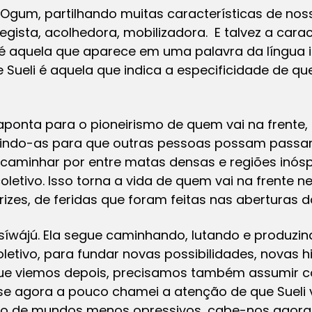
e Ogum, partilhando muitas características de noss
tegista, acolhedora, mobilizadora. E talvez a car
 é aquela que aparece em uma palavra da língua 
 Sueli é aquela que indica a especificidade de q
ponta para o pioneirismo de quem vai na frente,
rindo-as para que outras pessoas possam passar
 caminhar por entre matas densas e regiões inósp
oletivo. Isso torna a vida de quem vai na frente n
rizes, de feridas que foram feitas nas aberturas 
síwájú.
Ela segue caminhando, lutando e produzin
oletivo, para fundar novas possibilidades, novas hi
e viemos depois, precisamos também assumir c
 se agora a pouco chamei a atenção de que Sueli
ão de mundos menos opressivos, cabe-nos agora 