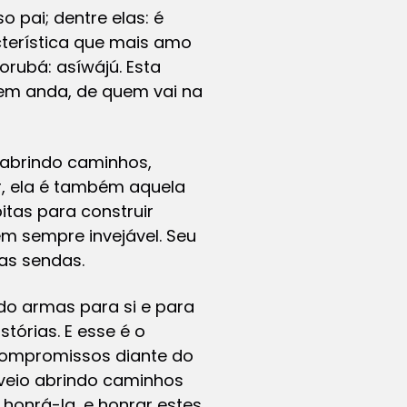
o pai; dentre elas: é
acterística que mais amo
iorubá:
asíwájú
. Esta
uem anda, de quem vai na
 abrindo caminhos,
, ela é também aquela
itas para construir
em sempre invejável. Seu
das sendas.
do armas para si e para
stórias. E esse é o
ompromissos diante do
 veio abrindo caminhos
honrá-la, e honrar estes