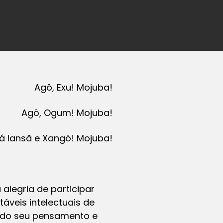
Agô, Exu! Mojuba!
Agô, Ogum! Mojuba!
xá Iansã e Xangô! Mojuba!
alegria de participar
áveis intelectuais de
endo seu pensamento e