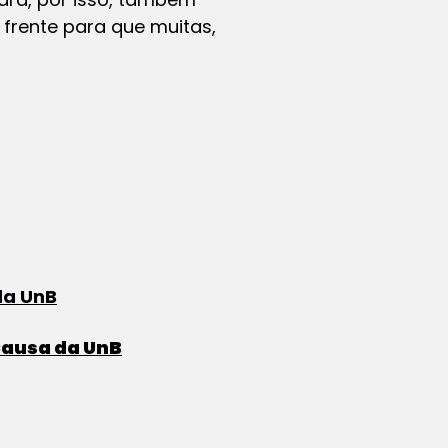
 frente para que muitas,
da UnB
 Causa da UnB