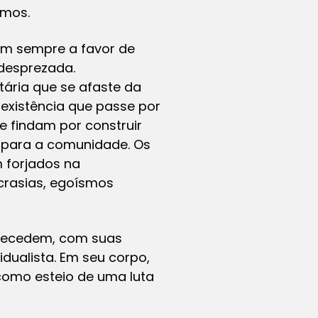
emos.
m sempre a favor de
 desprezada.
tária que se afaste da
 existência que passe por
e findam por construir
, para a comunidade. Os
 forjados na
ncrasias, egoísmos
precedem, com suas
ualista. Em seu corpo,
 como esteio de uma luta