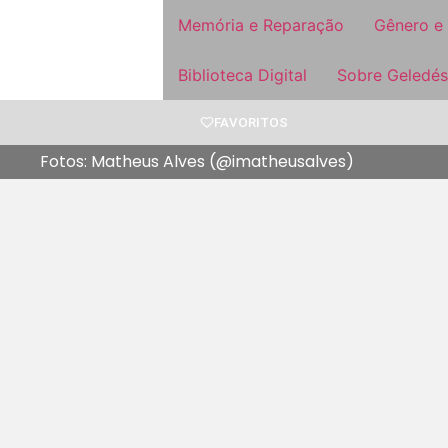
Memória e Reparação
Gênero e
Biblioteca Digital
Sobre Geledés
FAVORITOS
Fotos: Matheus Alves (@imatheusalves)