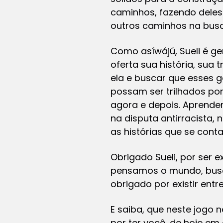
caminhos, fazendo deles
outros caminhos na bus
Como
asíwájú
, Sueli é 
oferta sua história, su
ela e buscar que esses
possam ser trilhados po
agora e depois. Aprende
na disputa antirracista,
as histórias que se con
Obrigado Sueli, por ser ex
pensamos o mundo, busca
obrigado por existir ent
E saiba, que neste jogo 
por ter você, de hoje e