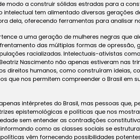
de modo a construir sólidas estradas para a co
 intelectual tem alimentado diversas gerações de
ora dela, oferecendo ferramentas para analisar 
ence a uma geração de mulheres negras que al
frentamento das múltiplas formas de opressão, g
ulações racializadas. Intelectuais-ativistas como
e Beatriz Nascimento não apenas estiveram nas trin
s direitos humanos, como construíram ideias, co
ticos que nos permitem compreender o Brasil em s
penas intérpretes do Brasil, mas pessoas que, p
rizes epistemológicas e políticas que nos mostr
dade sem entender as contradições constitutiva
informando como as classes sociais se estrutur
 políticas vêm fornecendo possibilidades potent