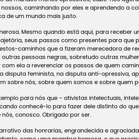
 nossos, caminhando por eles e aprendendo a col
ca de um mundo mais justo.
generosa. Mesmo quando está aqui, para receber u
a trajetória, seus passos como presentes para q
 gestos-caminhos que a fizeram merecedora de 
r outras pessoas negras, sobretudo outras mulh
r com ela a reverenciar os passos de quem camin
 na disputa feminista, na disputa anti-opressiva,
tam sobre nós, sobre quem somos e sobre quem 
emplo para nós que – ativistas intelectuais, intele
ndo conhecê-lo para fazer dele distinto do que 
re nós, conosco. Obrigado por
ser.
narrativo das honrarias, engrandecida e agraciada 
m diante, como uma membra honrosa, e que precis