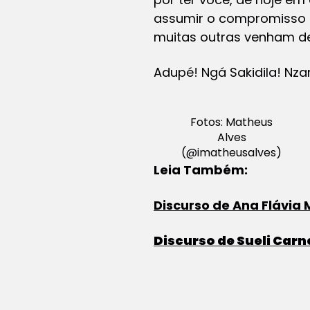
assumir o compromisso 
muitas outras venham de
Adupé! Ngá Sakidila! Nza
Fotos: Matheus
Alves
(@imatheusalves)
Leia Também:
Discurso de Ana Flávia
Discurso de Sueli Carn