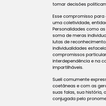
tomar decisões politic
Esse compromisso para 
uma coletividade, entid
Personalidades como as d
soma de meras individual
lutas de reconhecimento,
individualidades esface
compromissos particular
interdependência e na co
impartilháveis.
Sueli comumente expres
coetâneas e com as gera
suas falas, sua história
conjugada pelo pronom