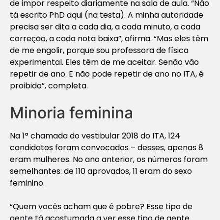
de impor respeito diariamente na sala de aula. “Não
tá escrito PhD aqui
(na testa
). A minha autoridade
precisa ser dita a cada dia, a cada minuto, a cada
correção, a cada nota baixa”, afirma. “Mas eles têm
de me engolir, porque sou professora de física
experimental. Eles têm de me aceitar. Senão vão
repetir de ano. E não pode repetir de ano no ITA, é
proibido”, completa.
Minoria feminina
Na 1ª chamada do vestibular 2018 do ITA, 124
candidatos foram convocados – desses, apenas 8
eram mulheres. No ano anterior, os números foram
semelhantes: de 110 aprovados, 11 eram do sexo
feminino.
“Quem vocês acham que é pobre? Esse tipo de
gente tá acostumada a ver esse tipo de gente