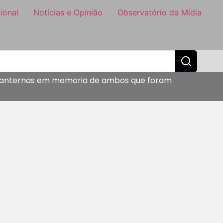
ional
Notícias e Opinião
Observatório da Mídia
 e lanternas em memoria de ambos que foram