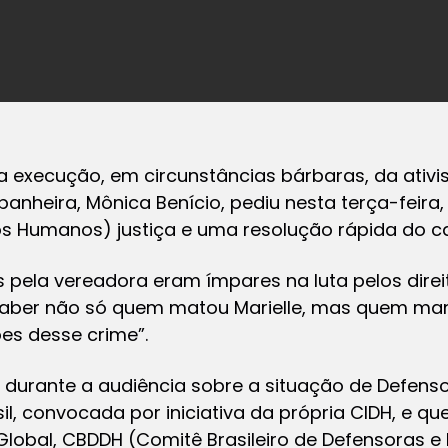
 execução, em circunstâncias bárbaras, da ativi
panheira, Mônica Benício, pediu nesta terça-feira
os Humanos) justiça e uma resolução rápida do c
 pela vereadora eram ímpares na luta pelos dire
saber não só quem matou Marielle, mas quem man
es desse crime”.
u durante a audiência sobre a situação de Defens
il, convocada por iniciativa da própria CIDH, e q
Global, CBDDH (Comitê Brasileiro de Defensoras e 