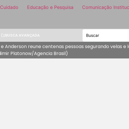
 Cuidado
Educação e Pesquisa
Comunicação Instituc
BUSCA AVANÇADA
elle e Anderson reune centenas pessoas segurando velas
dimir Platonow/Agencia Brasil)