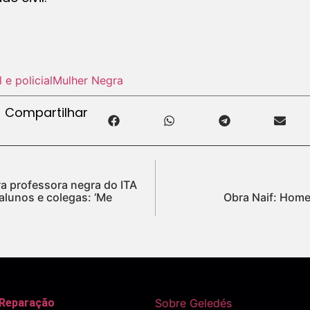
l e policial
Mulher Negra
Compartilhar
ra professora negra do ITA
alunos e colegas: ‘Me
Obra Naif: Home
 Reparação
Sobre Geledés