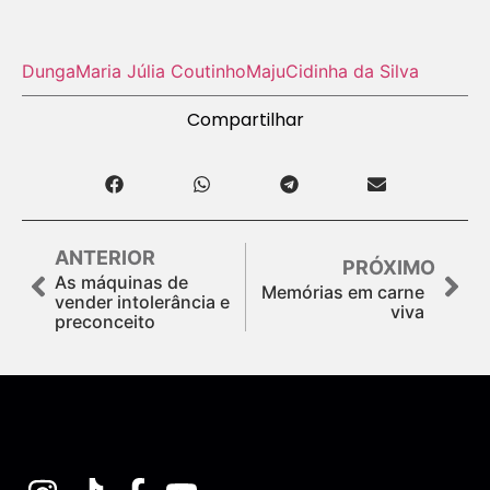
Dunga
Maria Júlia Coutinho
Maju
Cidinha da Silva
Compartilhar
ANTERIOR
PRÓXIMO
As máquinas de
Memórias em carne
vender intolerância e
viva
preconceito