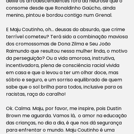
deixe os afrodescendentes fora da neurose que o
consome desde que Ronaldinho Gaúcho, ainda
menino, pintou e bordou contigo num Grenal.
E Maju Coutinho, oh… deusas do absurdo, que crime
terrível cometeu? Terá sido a combinação maviosa
dos cromossomas de Dona Zilma e Seu João
Raimundo que resultou nessa mulher linda, o motivo
da perseguição? Ou a vida amorosa, instrutiva,
incentivadora, plena de consciência racial vivida
em casa e que a levou a ter um olhar doce, mas
sóbrio e seguro, e um sorriso equilibrado de quem
sabe que o sol brilha para todos, inclusive para os
racistas, raça do caralho!
Ok. Calma. Maju, por favor, me inspire, pois Dustin
Brown me aguarda. Vamos lá, o amor na educação
das crianças, no dia a dia, é que nos dá segurança
para enfrentar o mundo. Maju Coutinho é uma